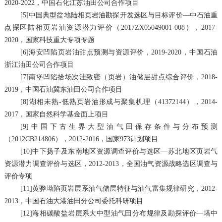
2020-2022
，中国石化江苏油田公司合作项目
[5]
中国典型盆地陆相页岩油勘探开发选区与目标评价—中石油重
点探区陆相页岩油资源潜力评价（
2017ZX05049001-008
），
2017-
2020
，国家科技重大专项专题
[6]
海安凹陷页岩油甜点预测与资源评价，
2019-2020
，中国石油
浙江油田公司合作项目
[7]
南堡凹陷拾场次洼致密（页岩）油储层甜点综合评价，
2018-
2019
，中国石油冀东油田公司合作项目
[8]
湖相未熟
-
低熟页岩油形成与聚集机理（
41372144
），
2014-
2017
，国家自然科学基金面上项目
[9]
中国下古生界大型油气田保存条件与分布预测
（
2012CB214806
），
2012-2016
，国家
973
计划项目
[10]
中下扬子及东南地区资源调查评价与选区—苏北地区页岩气
资源潜力调查评价与选区，
2012-2013
，全国油气资源战略选区调查与
评价专项
[11]
黄骅坳陷页岩层系油气储层特征与油气富集规律研究，
2012-
2013
，中国石油大港油田分公司委托科研项目
[12]
海相碳酸盐岩层系大中型油气田分布规律及勘探评价—塔中