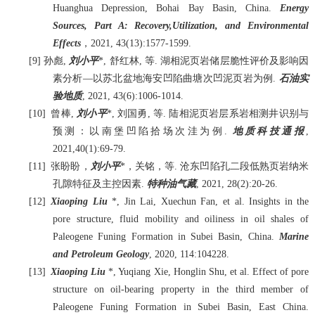
Huanghua Depression, Bohai Bay Basin, China.
Energy
Sources, Part A: Recovery,Utilization, and Environmental
Effects
，
2021, 43(13):1577-1599.
[9]
孙彪
,
刘小平
*,
舒红林
,
等
.
湖相泥页岩储层脆性评价及影响因
素分析—以苏北盆地海安凹陷曲塘次凹泥页岩为例
.
石油实
验地质
, 2021, 43(6):1006-1014.
[10]
曾棒
,
刘小平
*,
刘国勇
,
等
.
陆相泥页岩层系岩相测井识别与
预测：以南堡凹陷拾场次洼为例
.
地质科技通报
,
2021,40(1):69-79.
[11]
张盼盼，
刘小平
*
，关铭，等
.
沧东凹陷孔二段低熟页岩纳米
孔隙特征及主控因素
.
特种油气藏
, 2021, 28(2):20-26.
[12]
Xiaoping Liu
*, Jin Lai, Xuechun Fan, et al. Insights in the
pore structure, fluid mobility and oiliness in oil shales of
Paleogene Funing Formation in Subei Basin, China.
Marine
and Petroleum Geology
, 2020, 114:104228.
[13]
Xiaoping Liu
*, Yuqiang Xie, Honglin Shu, et al. Effect of pore
structure on oil-bearing property in the third member of
Paleogene Funing Formation in Subei Basin, East China.