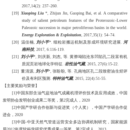
2017,14(2): 237–260.
[19]
Xiaoping Liu
*, Zhijun Jin, Guoping Bai, et al. A comparative
study of salient petroleum features of the Proterozoic–Lower
Paleozoic succession in major petroliferous basins in the world.
Energy Exploration & Exploitation
, 2017,35(1): 54–74.
[20]
温佳楠
,
刘小平
*.
细粒岩搬运机制及形成环境研究进展
.
河
南科技
, 2017, 6:116-119.
[21]
刘小平
*,
刘庆新
,
刘杰
,
等
.
黄骅坳陷沧东凹陷孔二段富有机
质泥页岩地球化学特征
.
岩性油气藏
, 2015, 27(6):15-22.
[22]
董清源
,
刘小平
*,
张盼盼
,
等
.
孔南地区孔二段致密油生烃评
价及有利区预测
.
特种油气藏
, 2015, 22(4):51-55.
【主要奖励与荣誉】
[1]
中国东部含油气盆地油气成藏机理评价技术及应用成效，中国
发明协会发明创业成果二等奖，第
2
完成人，
2020
[2]
中国产学研合作创新与促进奖（个人奖），中国产学研合作促
进会，
2020
[3]
中国
-
中亚天然气管道运营安全多边协调机制研究，国家能源
局
2012
年度软科学研究优秀成果一等奖，第
2
完成人，
2013