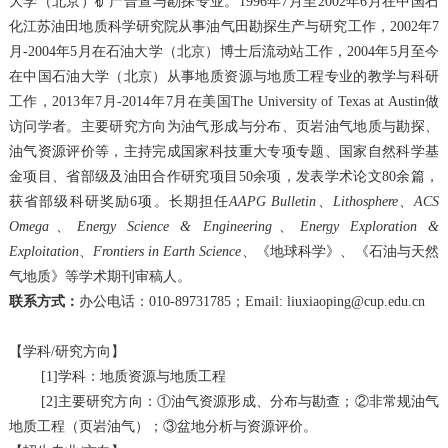
大学（北京）矿产普查与勘探专业。
1996
年
7
月至
2002
年
6
月在中国石
化江苏油田地质科学研究院从事油气田勘探生产与研究工作，
2002
年
7
月
-2004
年
5
月在石油大学（北京）博士后流动站工作，
2004
年
5
月至今
在中国石油大学（北京）从事地质资源与地质工程专业的教学与科研
工作，
2013
年
7
月
-2014
年
7
月在美国
The University of Texas at Austin
做
访问学者。主要研究方向为油气形成与分布、页岩油气地质与勘探、
油气资源评价等，主持完成国家科技重大专项专题、国家自然科学基
金项目、省部级及油田合作研究项目
50
余项，发表学术论文
80
余篇，
获省部级科研奖励
6
项。长期担任
AAPG Bulletin
、
Lithosphere
、
ACS
Omega
、
Energy Science & Engineering
、
Energy Exploration &
Exploitation
、
Frontiers in Earth Science
、《地球科学》、《石油与天然
气地质》等学术期刊审稿人。
联系方式：
办公电话：
010-89731785
；
Email: liuxiaoping@cup.edu.cn
【学科/研究方向】
[1]
学科：地质资源与地质工程
[2]
主要研究方向：①油气资源形成、分布与勘查；②非常规油气
地质工程（页岩油气）；③盆地分析与资源评价。