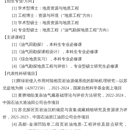
【招生专业/方向】
[1]
学术型博士：地质资源与地质工程
[2]
工程博士：资源与环境（“地质工程”方向）
[3]
学术型硕士：地质资源与地质工程
[4]
专业型硕士：地质工程（“油气勘探地质工程”方向）
【主讲课程】
[1]
《油气田勘探》，本科生专业必修课
[2]
《油气田勘探课程设计》，本科生专业必修课
[3]
《综合地质实习》，本科专业必修课
[4]
《油气勘探地质工程与评价》，专业型硕士研究生必修课
【代表性科研项目】
[1]
辉绿岩侵入作用对陆相页岩油源储系统的影响机理研究—以苏
北盆地为例（
42072150
），
2021-2024
，国家自然科学基金面上项目
[2]
黄骅坳陷复杂油气藏基础理论与评价方法研究，
2022-2024
，
中国石油大港油田公司合作项目
[3]
苏北探区页岩油沉积储层与富集成藏精细研究及资源潜力评
价，
2021-2023
，中国石油浙江油田公司合作项目
[4]
高邮
-
金湖凹陷阜二段页岩油地质
-
工程评价及甜点研究，