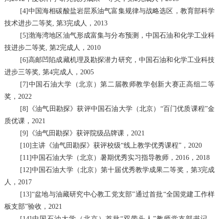
[4]
中国海相碳酸盐岩层系油气富集规律与战略选区，教育部科学
技术进步二等奖
,
第
3
完成人，
2013
[5]
渤海湾地区油气形成富集与分布预测，中国石油和化学工业科
技进步二等奖
,
第
2
完成人，
2010
[6]
高邮凹陷成藏机理及勘探潜力研究，中国石油和化学工业科技
进步三等奖
,
第
4
完成人，
2005
[7]
中国石油大学（北京）第二届教师教学创新大赛正高组二等
奖，
2022
[8]
《油气田勘探》获评中国石油大学（北京）
“
百门优质课程
”
金
质优课，
2021
[9]
《油气田勘探》获评院级品牌课，
2021
[10]
主讲《油气田勘探》获评校级
“
线上教学优秀课程
”
，
2020
[11]
中国石油大学（北京）暑期优秀实习指导教师，
2016
，
2018
[12]
中国石油大学（北京）第十届优秀教学成果二等奖，第
3
完成
人，
2017
[13]
“盆地与油藏研究中心教工党支部”通过首批“全国党建工作样
板支部”验收，
2021
[14]
中国石油大学（北京）首批“双带头人”教师党支部书记，