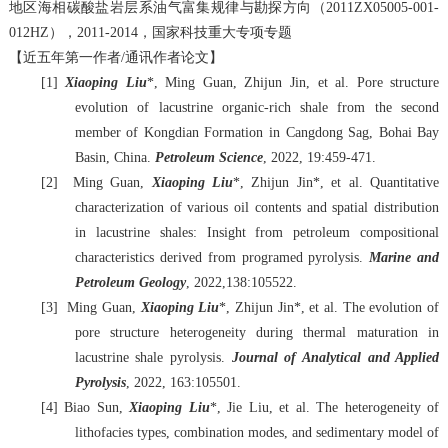
地区海相碳酸盐岩层系油气富集规律与勘探方向（
2011ZX05005-001-
012HZ
），
2011-2014
，国家科技重大专项专题
【近五年第一作者/通讯作者论文】
[1]
Xiaoping Liu
*, Ming Guan, Zhijun Jin, et al. Pore structure
evolution of lacustrine organic-rich shale from the second
member of Kongdian Formation in Cangdong Sag, Bohai Bay
Basin, China.
Petroleum Science
, 2022, 19:459-471.
[2] Ming Guan,
Xiaoping Liu
*, Zhijun Jin*, et al. Quantitative
characterization of various oil contents and spatial distribution
in lacustrine shales: Insight from petroleum compositional
characteristics derived from programed pyrolysis.
Marine and
Petroleum Geology
,
2022,
138:105522.
[3] Ming Guan,
Xiaoping Liu
*, Zhijun Jin*, et al.
The evolution of
pore structure heterogeneity during thermal maturation in
lacustrine shale pyrolysis.
Journal of Analytical and Applied
Pyrolysis
, 2022, 163:105501.
[4] Biao Sun,
Xiaoping Liu
*, Jie Liu, et al. The heterogeneity of
lithofacies types, combination modes, and sedimentary model of