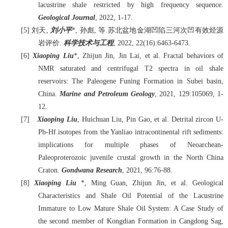
lacustrine shale restricted by high frequency sequence.
Geological Journal
, 2022, 1-17.
[5]
刘天
,
刘小平
*,
孙彪
,
等
.
苏北盆地金湖凹陷三河次凹有效烃源
岩评价
.
科学技术与工程
, 2022, 22(16):6463-6473.
[6]
Xiaoping Liu
*, Zhijun Jin, Jin Lai, et al. Fractal behaviors of
NMR saturated and centrifugal T2 spectra in oil shale
reservoirs: The Paleogene Funing Formation in Subei basin,
China.
Marine and Petroleum Geology
, 2021, 129:105069, 1-
12.
[7]
Xiaoping Liu
, Huichuan Liu, Pin Gao, et al. Detrital zircon U-
Pb-Hf isotopes from the Yanliao intracontinental rift sediments:
implications for multiple phases of Neoarchean-
Paleoproterozoic juvenile crustal growth in the North China
Craton.
Gondwana Research
, 2021, 96:76-88.
[8]
Xiaoping Liu
*, Ming Guan, Zhijun Jin, et al. Geological
Characteristics and Shale Oil Potential of the Lacustrine
Immature to Low Mature Shale Oil System: A Case Study of
the second member of Kongdian Formation in Cangdong Sag,