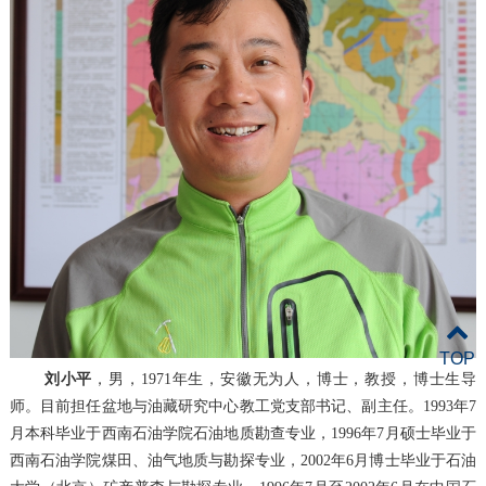
TOP
刘小平
，男，
1971
年生，安徽无为人，博士，教授，博士生导
师。目前担任盆地与油藏研究中心教工党支部书记、副主任。
1993
年
7
月本科毕业于西南石油学院石油地质勘查专业，
1996
年
7
月硕士毕业于
西南石油学院煤田、油气地质与勘探专业，
2002
年
6
月博士毕业于石油