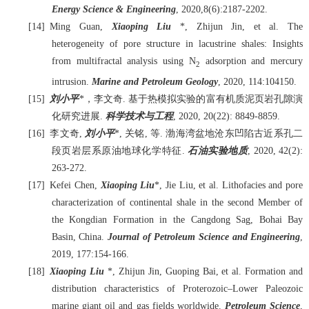
Energy Science & Engineering
, 2020,8(6):2187-2202.
[14]
Ming Guan,
Xiaoping Liu
*, Zhijun Jin, et al. The
heterogeneity of pore structure in lacustrine shales: Insights
from multifractal analysis using N
adsorption and mercury
2
intrusion.
Marine and Petroleum Geology
, 2020, 114:104150.
[15]
刘小平
*
，李文奇
.
基于热模拟实验的富有机质泥页岩孔隙演
化研究进展
.
科学技术与工程
, 2020, 20(22): 8849-8859.
[16]
李文奇
,
刘小平
*,
关铭
,
等
.
渤海湾盆地沧东凹陷古近系孔二
段页岩层系原油地球化学特征
.
石油实验地质
, 2020, 42(2):
263-272.
[17]
Kefei Chen,
Xiaoping Liu
*, Jie Liu, et al. Lithofacies and pore
characterization of continental shale in the second Member of
the Kongdian Formation in the Cangdong Sag, Bohai Bay
Basin, China.
Journal of Petroleum Science and Engineering
,
2019, 177:154-166.
[18]
Xiaoping Liu
*, Zhijun Jin, Guoping Bai, et al. Formation and
distribution characteristics of Proterozoic–Lower Paleozoic
marine giant oil and gas fields worldwide.
Petroleum Science
,