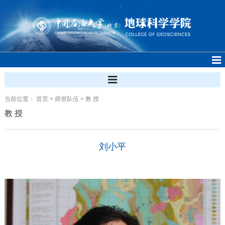
当前位置：
首页
>
师资队伍
>
教 授
教 授
刘小平