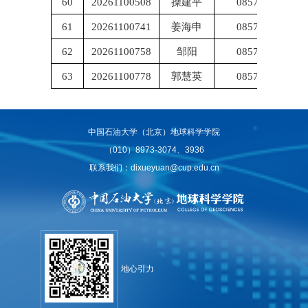
60
20261100508
操建平
085703
61
20261100741
姜海申
085703
62
20261100758
邹阳
085703
63
20261100778
郭慧英
085703
中国石油大学（北京）地球科学学院
（010）8973-3074、3936
联系我们：dixueyuan@cup.edu.cn
地心引力