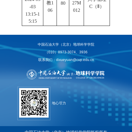
教1
27M
80
C（Ⅱ）
-03
06
012
13:15-1
5:15
中国石油大学（北京）地球科学学院
（010）8973-3074、3936
联系我们：dixueyuan@cup.edu.cn
地心引力