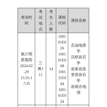
考
考
考试时
课程
试
生
课程名称
间
代码
地
人
点
数
1001
01E0
石油地质
26
学
第27周
1001
沉积岩石
星期四
01E0
三
学
2024-02
08
教1
14
岩浆岩及
-29
1001
11
变质岩石
15:35-1
31E0
学
7:35
04
岩相古地
1001
理
01E0
24