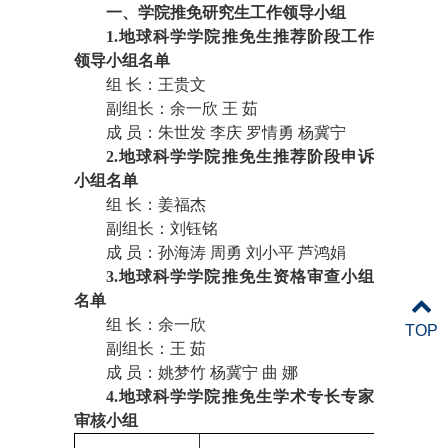
一、学院推免研究生工作领导小组
1.地球科学学院推免生推荐阶段工作
领导小组名单
组
长：王贵文
副组长：余一欣
王 茹
成
员：朱世发
李庆
罗情勇
杨冀宁
2.地球科学学院推免生推荐阶段申诉
小组名单
组
长：姜福杰
副组长：刘钰铭
成
员：孙海涛
周勇
刘小平
芦鸿娟
3.地球科学学院推免生资格审查小组
名单
组
长：余一欣
TOP
副组长：王
茹
成
员：姚梦竹
杨冀宁
曲
娜
4
.地球科学学院推免生学术专长专家
审核小组