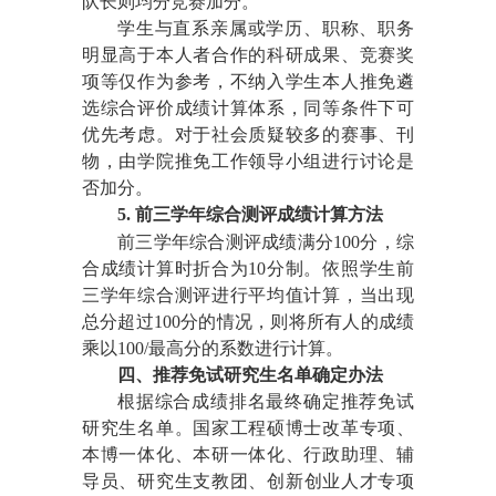
队长则均分竞赛加分。
学生与直系亲属或学历、职称、职务
明显高于本人者合作的科研成果、竞赛奖
项等仅作为参考，不纳入学生本人推免遴
选综合评价成绩计算体系，同等条件下可
优先考虑。对于社会质疑较多的赛事、刊
物，由学院推免工作领导小组进行讨论是
否加分。
5.
前三学年综合测评成绩计算方法
前三学年综合测评成绩
满分
100
分，
综
合成绩计算时折合为10分
制。依照学生前
三学年综合测评进行平均值计算，当出现
总分超过1
00
分的情况，则将所有人的成绩
乘以1
00
/最高分的系数进行计算。
四、推荐免试研究生名单确定办法
根据综合成绩排名最终确定推荐免试
研究生名单。国家工程硕博士改革专项、
本博一体化、本研一体化、
行政助理
、
辅
导员
、
研究生支教团
、
创新创业人才专项