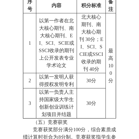
序
备
内容
积分标准
号
注
北大核心
以第一作者在北
期刊、南
大核心期刊、南
大核心期
大核心期刊、
E
刊
30
分；
E
1
I
、
SCI
、SCIE或
I
、
SCI
、S
SSCI
收录的期刊
最
CIE或
SSCI
上公开发表专业
高
收录的期
学术论文
10
刊
40
分
0
以第一发明人获
2
30
分
分
得授权发明专利
以第一负责人主
持国家级大学生
3
3
0
分
创新创业训练计
划项目并结题
（五）竞赛获奖
竞赛获奖部分满分
100分，综合
素质
成
绩计算时折合为8分
制。
竞赛获奖指学生参