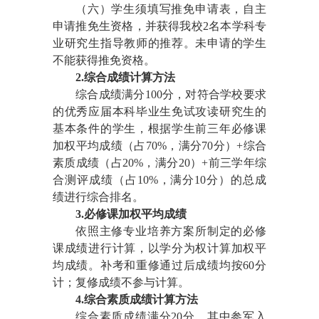
（六）学生须填写推免申请表，自主
申请推免生资格，并获得我校
2名本学科专
业研究生指导教师的推荐。未申请的学生
不能获得推免资格。
2.
综合成绩计算方法
综合成绩满分1
00
分，对符合学校要求
的优秀应届本科毕业生免试攻读研究生的
基本条件的学生，根据学生前三年必修课
加权平均成绩（占70%，满分70分）+综合
素质成绩（占2
0%
，满分2
0
）+
前三学年综
合测评成绩
（占10%，满分10分）的总成
绩进行综合排名。
3.
必修课加权平均成绩
依照主修专业培养方案所制定的必修
课成绩进行计算，以学分为权计算加权平
均成绩。补考和重修通过后成绩均按
60分
计；复修成绩不参与计算。
4.
综合素质成绩计算方法
综合素质成绩满分2
0分
，其中参军入