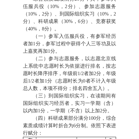
伍服兵役（
10%
，
2
分
）、参加志愿服务
（10%
，
2
分
）、到国际组织实习（10%
，2
分
）、科研成果（30%
，
6
分
）、竞赛获奖
（40%
，
8
分
）。
（一）参军入伍服兵役，有参军经历
者加
1
分，参军过程中获得个人三等功及以
上嘉奖再加
1
分。
（二）参与志愿服务，以志愿北京线
上系统中志愿时长为依据进行排名，按志
愿时长降序排序，年级前1
/2
者加
2
分，年级
后1
/2
者加
1
分（志愿时长为0者不计入年级
总人数，本项不得分；排名四舍五入）。
（三）到国际组织实习，在读期间有
国际组织实习经历者，实习一学期（含）
以内加1分，一学期（不含）以上加2分。
（四）科研成果部分满分
100分，综合
素质
成绩计算时折合为6分制。
依照下表进
行赋分：