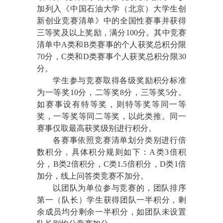
加列入《中国石油大学（北京）大学生创
新创业竞赛清单》中的全国性赛事并获得
三等奖及以上奖励，满分
100分。其中竞赛
清单中A类和B类赛事的个人获奖总积分限
70分，C类
和
D类赛事个人获奖总积分限30
分。
学生参与竞赛取得各级奖励积分标准
为一等奖
10分，二等奖8分，三等奖5分。
如赛事设有特等奖，则特等奖等同一等
奖，一等奖等同二等奖，以此类推。同一
赛事仅取最高获奖级别进行积分。
各赛事依照竞赛清单划分类别进行倍
数积分，具体积分规则如下：
A类3倍积
分，B类2倍积分，C类
1
.5
倍积分，
D类
1倍
加分，线上问答类竞赛不加分
。
以团队为单位参与竞赛的，团队排序
第一（队长）学生获得团队一半积分，剩
余成员均分剩余一半积分，如团队未设置