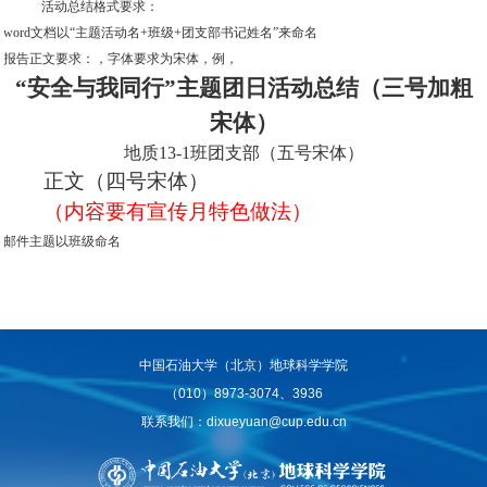
活动总结格式要求：
、
word
文档以
“
主题活动名
+
班级
+
团支部书记姓名
”
来命名
、报告正文要求：，字体要求为宋体，例，
“
安全与我同行
”
主题团日活动总结（三号加粗
宋体）
地质
13-1
班团支部（五号宋体）
正文（四号宋体）
（内容要有宣传月特色做法）
、
邮件主题以班级命名
中国石油大学（北京）地球科学学院
（010）8973-3074、3936
联系我们：dixueyuan@cup.edu.cn