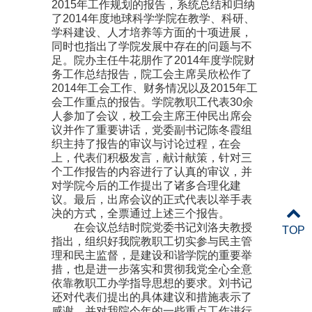
2015
年工作规划的报告，系统总结和归纳
了
2014
年度地球科学学院在教学、科研、
学科建设、人才培养等方面的十项进展，
同时也指出了学院发展中存在的问题与不
足。院办主任牛花朋作了
2014
年度学院财
务工作总结报告，院工会主席吴欣松作了
2014
年工会工作、财务情况以及
2015
年工
会工作重点的报告。学院教职工代表
30
余
人参加了会议，校工会主席王仲民出席会
议并作了重要讲话，党委副书记陈冬霞组
织主持了报告的审议与讨论过程，在会
上，代表们积极发言，献计献策，针对三
个工作报告的内容进行了认真的审议，并
对学院今后的工作提出了诸多合理化建
议。最后，出席会议的正式代表以举手表
决的方式，全票通过上述三个报告。
在会议总结时院党委书记刘洛夫教授
TOP
指出，组织好我院教职工切实参与民主管
理和民主监督，是建设和谐学院的重要举
措，也是进一步落实和贯彻我党全心全意
依靠教职工办学指导思想的要求。刘书记
还对代表们提出的具体建议和措施表示了
感谢，并对我院今年的一些重点工作进行