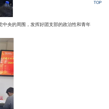
TOP
党中央的周围，发挥好团支部的政治性和青年