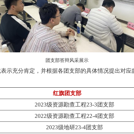
团支部答辩风采展示
就表示充分肯定，并根据各团支部的具体情况提出对应
：
红旗团支部
2023级资源勘查工程23-3团支部
2022级资源勘查工程22-4团支部
2023级地研23-4团支部