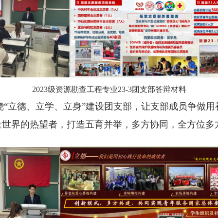
2023级资源勘查工程专业23-3团支部答辩材料
绕“立德、立学、立身”建设团支部，让支部成员争做
量世界的热望者，打造五育并举，多方协同，全方位多