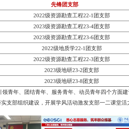
先锋团支部
2022级资源勘查工程22-1团支部
2023级资源勘查工程23-4团支部
2023级资源勘查工程23-6团支部
2022级地质学22-1团支部
2022级资源勘查工程22-3团支部
2023级地研23-2团支部
2023级地研23-8团支部
引领青年、团结青年、服务青年、动员青年四个方面建
夯实支部组织建设，开展学风活动激发支部一二课堂活