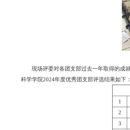
现场评委对各团支部过去一年取得的成
科学学院2024年度优秀团支部评选结果如下
1
2
3