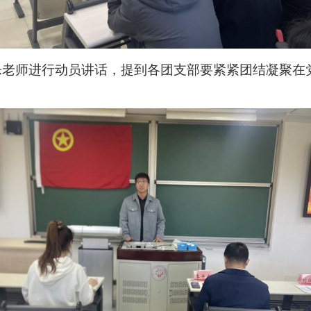
乐老师进行动员讲话，提到各团支部要紧紧团结凝聚在