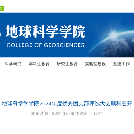
科学研究
本科生教育
研究生教育
实验室建设
党建工作
地球科学学学院2024年度优秀团支部评选大会顺利召开
发布时间：2024-11-06
浏览量：
1144