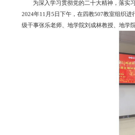
为深入学习贯彻党的二十大精神，落实
2024年11月5日下午，在四教507教室组
级干事张乐老师、地学院刘成林教授、地学