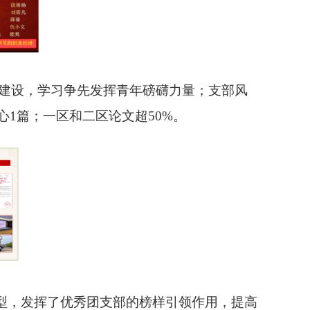
建设，学习争先发挥青年磅礴力量；支部风
心1篇；一区和二区论文超50%。
型，发挥了优秀团支部的榜样引领作用，提高