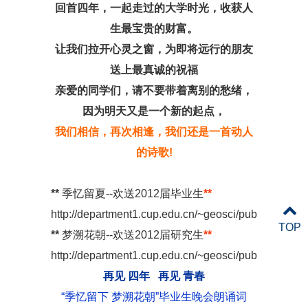
回首四年，一起走过的大学时光，收获人
生最宝贵的财富。
让我们拉开心灵之窗，为即将远行的朋友
送上最真诚的祝福
亲爱的同学们，请不要带着离别的愁绪，
因为明天又是一个新的起点，
我们相信，再次相逢，我们还是一首动人
的诗歌!
**
季忆留夏--欢送2012届毕业生
**
http://department1.cup.edu.cn/~geosci/pub/geosci/
TOP
**
梦溯花朝--欢送2012届研究生
**
http://department1.cup.edu.cn/~geosci/pub/geosci/t
再见 四年 再见 青春
“季忆留下 梦溯花朝”毕业生晚会朗诵词