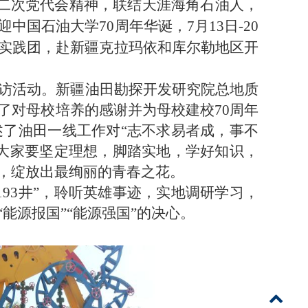
二次党代会精神
，
联结天涯海角石油人，
迎
中国石油大学
7
0周年
华诞
，
7月13日-20
实践团，赴新疆克拉玛依和库尔勒地区开
访活动。新疆油田勘探开发研究院总地质
了对母校培养的感谢并为母校建校70周年
了油田一线工作对“志不求易者成，事不
大家要坚定理想，脚踏实地，学好知识，
，绽放出最绚丽的青春之花
。
93井”，聆听英雄事迹，实地调研学习，
能源报国”“能源强国”的决心。