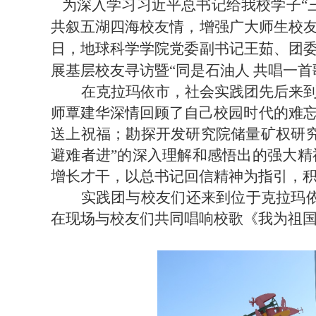
为
深入学习习近平总书记给我校学子“
共叙五湖四海校友情，
增强广大师生校
日，地球科学学院党委副书记王茹、团
展基层校友寻访暨“同是石油人 共唱一首
在克拉玛依市，社会实践团先后来
师覃建华深情回顾了自己校园时代的难忘
送上祝福；勘探开发研究院储量矿权研
避难者进”的深入理解和感悟出的强大
增长才干，以总书记回信精神为指引，
实践团与校友们还来到位于克拉玛依
在现场与校友们共同唱响校歌《我为祖国