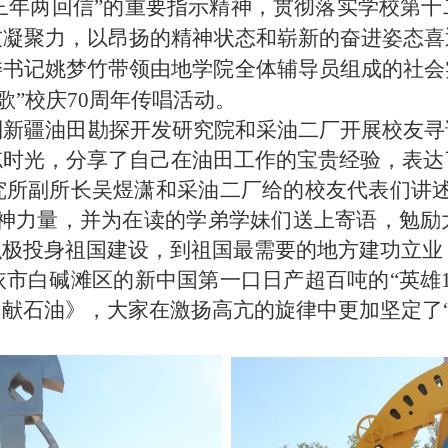
三年两回信”的重要指示精神，贯彻落实学校第十
友凝聚力，以昂扬的
精神状态和崭新的奋进姿态喜
委书记姚梦竹带领由地学院全体辅导员组成的社会
歌”校庆70周年传唱活动。
到新疆油田勘探开发研究院和采油二厂开展校友寻
时光，分享了自己在油田工作的宝贵经验，表达
究所副所长吴煜潇和采油二厂给的校友代表们讲述
精神力量，并为在读的学弟学妹们送上寄语，勉励
积极投身祖国建设，到祖国最需要的地方建功立业
市白碱滩区的新中国第一口日产超百吨的“英雄1
献石油》，大家在激扬高亢的旋律中更加坚定了“