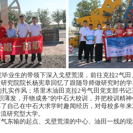
院毕业生的带领下深入戈壁荒漠，前往克拉2气田
发研究院院长杨宪章回忆了跟随导师做研究时的学
的扎实作风；塔里木油田克拉2号气田党支部书记
积薄发，开物成务”的中石大校训，并把校训精
享了自己在中石大求学时趣闻经历，对母校多年来
一流研究型大学。
气东输的起点、戈壁荒漠的中心、油田一线的现