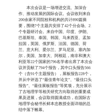
本次会议是一场增进交流、加深合
作、推动发展的国际会议。会议收到来自
200余家不同院校和机构的共计890篇摘
要，围绕7个主题共安排了42个分会场、2
个专题研讨会。来自中国、印度、伊朗、
巴基斯坦、泰国、韩国、马来西亚、孟加
拉国，英国、俄罗斯、法国、德国、荷
兰、意大利、爱尔兰、罗马尼亚、塞内加
尔，美国、加拿大、阿根廷，南非和澳大
利亚等22个国家的796名学者出席了本次会
议并贡献了794个报告，其中口头报告566
个（含91个主题报告），展板报告228个，
并从中评选了“最佳青年论文”、“最佳口头
报告”、“最佳展板报告”等奖项，充分展示
了古地理学等相关研究方向取得的重要成
果及进展，会议取得圆满成功，在国际古
地理学会秘书长鲜本忠教授全面详细的总
结中落下帷幕。