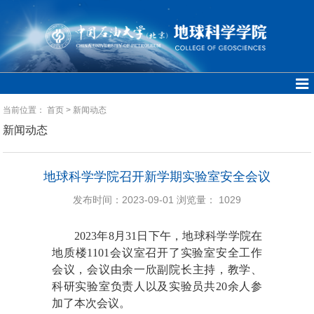
当前位置：
首页
>
新闻动态
新闻动态
地球科学学院召开新学期实验室安全会议
发布时间：2023-09-01
浏览量：
1029
202
3
年
8
月
31
日下午，
地球科学学院在
地质楼110
1
会议室召开了实验室安全工作
会议，
会议由余一欣副
院长
主持，
教学、
科研实验室负责人
以及
实验员
共20余人
参
加了
本次
会议
。