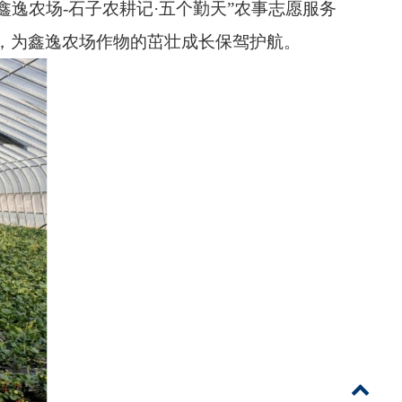
鑫逸农场-石子农耕记·五个勤天”农事志愿服务
，为鑫逸农场作物的茁壮成长保驾护航。