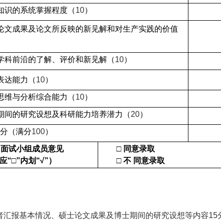
知识的系统掌握程度（
10
）
论文成果及论文所反映的新见解和对生产实践的价值
学科前沿的了解、评价和新见解（
10
）
表达能力（
10
）
思维与分析综合能力（
10
）
期间的研究设想及科研能力培养潜力（
20
）
分（满分
100
）
力面试小组成员意见
□
同意录取
应“□”内划“√”）
□ 不
同意录取
者汇报基本情况、硕士论文成果及博士期间的研究设想等内容
15