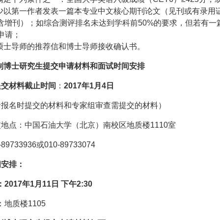
少以第一作者发表一篇本专业中文核心期刊论文（见刊或有录用
含增刊）；如综合测评排名未达到学科前
50%
的要求，但若有一
申请；
硕士导师的推荐信和博士导师接收确认书。
制博士研究生提交申请材料和面试时间安排
提交材料截止时间
：
2017
年
1
月
4
日
括报名时提交的材料和专家组审查需提交的材料）
交地点：中国石油大学（北京）南校区地质楼
1110
室
-89733936
或
010-89733074
间安排：
：
2017
年
1
月
11
日 下午
2:30
：地质楼
1105