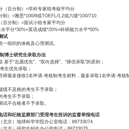
分（百分制）
=
学科专家组考核平均分
分制）
=
雅思
*100/9
或
TOEFL/1.2
或六级
*100/710
（百分制）
=
面试小组专家平均分
力水平分
*30%+
英语成绩
*20%+
科研能力水平
*50%
测试
统一组织的体检及心理测试。
制博士研究生录取办法
取
基于“志愿优先”、“双向选择”、“择优录取”的原则；
考生优先录取；
导师最多接收
2
名申请
-
考核制考生材料，最多录取
1
名申请
-
考核
成绩不及格的考生不予录取；
的考生不予录取；
测试不合格者不予录取。
电话和纪检监察部门受理考生投诉的监督举报电话
（北京）地球科学学院办公室电话：
89733074
（北京）研究生招生办公室电话：
89733075