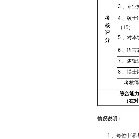
3
、专业
考
4
、硕士
核
（
15
）
评
5
、对本
分
6
、语言
7
、逻辑
8
、博士
考核得
综合能
（在对
情况说明：
1
、每位申请