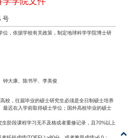
科学学院文件
 号
学位，依据学校有关政策，制定地球科学学院博士研
、钟大康、陈书平、李美俊
”高校，往届毕业的硕士研究生必须是全日制硕士培养
）最迟在入学前取得硕士学位；国外高校毕业的硕士
究生阶段课程学习无不及格或者重修记录，且
70%
以上
或者托福成绩
(TOEFL)
≥
80
分，或者雅思成绩≥
6.0
；