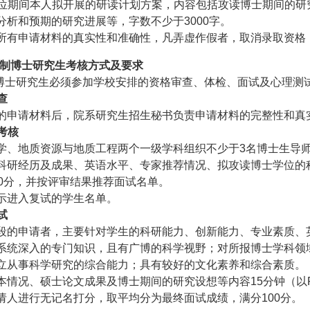
位期间本人拟开展的研读计划方案，内容包括攻读博士期间的研
分析和预期的研究进展等，字数不少于
3000
字。
所有申请材料的真实性和准确性，凡弄虚作假者，取消录取资格
制博士研究生考核方式及要求
博士研究生必须参加学校安排的资格审查、体检、面试及心理测
查
的申请材料后，院系研究生招生秘书负责申请材料的完整性和真
考核
学、地质资源与地质工程两个一级学科组织不少于
3
名博士生导
科研经历及成果、英语水平、专家推荐情况、拟攻读博士学位的
0
分，并按评审结果推荐面试名单。
示进入复试的学生名单。
试
段的申请者，主要针对学生的科研能力、创新能力、专业素质、
系统深入的专门知识，且有广博的科学视野；对所报博士学科领
立从事科学研究的综合能力；具有较好的文化素养和综合素质。
本情况、硕士论文成果及博士期间的研究设想等内容
15
分钟（以
请人进行无记名打分，取平均分为最终面试成绩，满分
100
分。