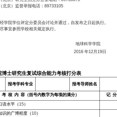
（北京）监督举报电话：
89733105
经学院学位评定分委员会讨论并通过，自发布之日起执行。
尽事宜参照学校相关规定执行。
地球科学学院
2016
年
12
月
19
日
）
院博士研究生复试综合能力考核打分表
报考学科专业
报考导师姓名
考
核
内
容（括号内数字为每项的满分）
记
分
口语水平（
15
）
知识的广博程度（
10
）