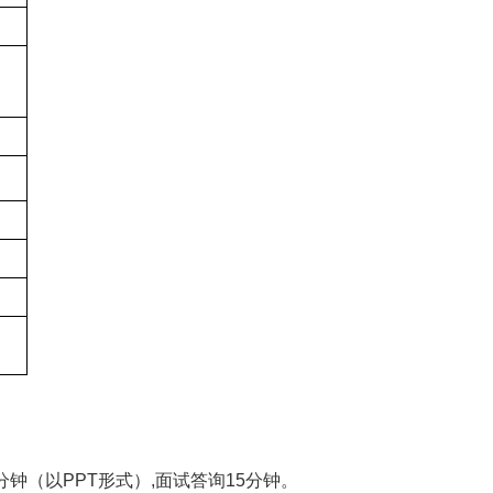
分钟（以
PPT
形式）
,
面试答询
15
分钟。