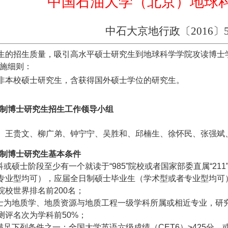
中国石油大学（北京）地球
中石大京地行政〔2016〕5
生的招生质量，吸引高水平硕士研究生到地球科学学院攻读博士
施细则：
非本校硕士研究生，含获得国外硕士学位的研究生。
制博士研究生招生工作领导小组
、王贵文、柳广弟、钟宁宁、吴胜和、邱楠生、徐怀民、张强斌
制博士研究生基本条件
科或硕士阶段至少有一个就读于“
985
”院校或者国家部委直属“
211
专业型均可），应届全日制硕士毕业生（学术型或者专业型均可
院校世界排名前
200
名；
士为地质学、地质资源与地质工程一级学科所属或相近专业，研
测评名次为学科前
50%
；
满足下列条件之一：全国大学英语六级成绩（
CET6
）≥
425
分，