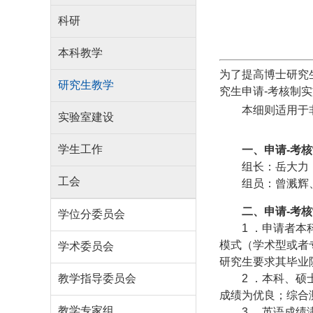
科研
本科教学
为了提高博士研究
研究生教学
究生申请
-
考核制实
本细则适用于
实验室建设
学生工作
一、申请
-
考核
组长：岳大力
工会
组员：曾溅辉
二、申请
-
考核
学位分委员会
1
．申请者本
模式（学术型或者
学术委员会
研究生要求其毕业
教学指导委员会
2
．本科、硕
成绩为优良；综合
教学专家组
3
．英语成绩