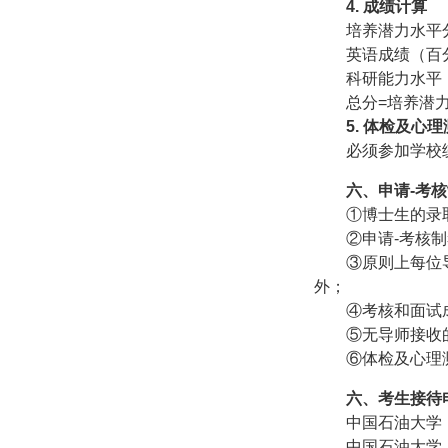
4.
成绩计算
培养潜力水平
英语成绩（百
科研能力水平
总分
=
培养潜
5.
体检及心理
必须参加学校
六、申请
-
考核
①博士生的录
②申请
-
考核制
③原则上每位
外；
④考核和面试
⑤无导师接收
⑥体检及心理
六、考生接待
中国石油大学
中国石油大学