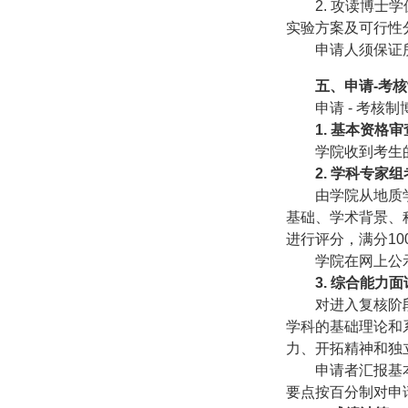
2.
攻读博士学
实验方案及可行性
申请人须保证
五、申请
-
考核
申请
-
考核制
1.
基本资格审
学院收到考生
2.
学科专家组
由学院从地质
基础、学术背景、
进行评分，满分
10
学院在网上公
3.
综合能力面
对进入复核阶
学科的基础理论和
力、开拓精神和独
申请者汇报基
要点按百分制对申