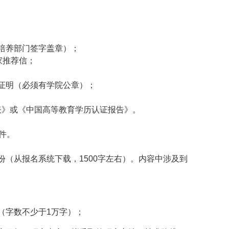
培养部门签字盖章）；
家推荐信；
证明（必须有学院公章）；
表》或《中国高等教育学历认证报告》。
件。
份（从报名系统下载，
1500
字左右）。内容中涉及到
（字数不少于
1
万字）；