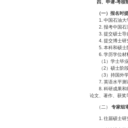
四、申请
-
考核
（一）报名时
1.
中国石油大
2.
报考中国石
3.
提交硕士导
4.
提交博士研
5.
本科和硕士
6.
学历学位材
（
1
）学士毕
（
2
）硕士阶
（
3
）持国外学
7.
英语水平测
8.
科研成果和
论文、著作、获奖
（二）
专家组
1.
往届硕士研