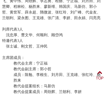
飞、黄中伟、周劲辉、李志勇、程丽、宁正福、刘月田、刘
慧卿、程林松、杨胜来、廖新维、韩国庆、马新仿、郭小
哲、黄世军、薛永超、隋微波、张红玲、刘广峰、代金友、
兰朝利、梁永图、王克雄、张广清、李妍、田永娟、闫亮亮
列席代表
3
人
沈忠厚、曹文华、何顺利、顾岱鸿
特邀代表
3
人
张士诚、刚文哲、王仲民
主席团成员：
教代会主席：宁正福
教代会副主席：郭小哲
成员：陈勉、李根生、刘月田、王克雄、张红玲、杨
TOP
胜来
教代会提案组长：马新仿
教代会提案成员：
周劲辉、兰朝利、李妍