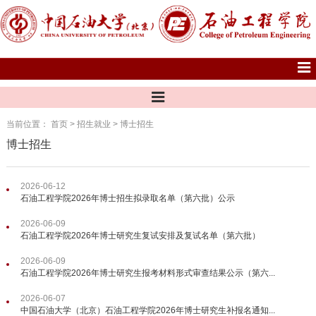
当前位置：
首页
>
招生就业
>
博士招生
博士招生
2026-06-12
石油工程学院2026年博士招生拟录取名单（第六批）公示
2026-06-09
石油工程学院2026年博士研究生复试安排及复试名单（第六批）
2026-06-09
石油工程学院2026年博士研究生报考材料形式审查结果公示（第六...
2026-06-07
中国石油大学（北京）石油工程学院2026年博士研究生补报名通知...