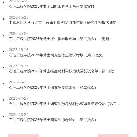
2026-05-26
石油工程学院2026年非全日制工程博士考生复试安排
2026-05-23
中国石油大学（北京）石油工程学院2026年博士研究生补报名通知
2026-05-22
石油工程学院2026年博士招生拟录取名单（第二批次）（更新）
2026-05-15
石油工程学院2026年博士研究生招生笔试考场（第二批次）
2026-05-15
石油工程学院2026年博士招生材料审核成绩及复试名单（第二批）
2026-05-15
石油工程学院2026年博士研究生复试细则（第二批次）
2026-04-27
石油工程学院2026年博士研究生报考材料形式审查结果公示（第二...
2026-03-24
石油工程学院2026年博士研究生报考通知（第二批次）