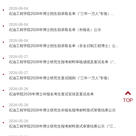
2026-06-04
石油工程学院2026年博士招生拟录取名单（“三年一万人”专项）...
2026-06-04
石油工程学院2026年博士招生拟录取名单（补报名）公示
2026-06-04
石油工程学院2026年博士招生拟录取名单（非全日制工程博士）公...
2026-05-27
石油工程学院2026年博士研究生报考材料审核成绩及复试名单（“...
2026-05-27
石油工程学院2026年博士研究生复试细则（“三年一万人”专项）
2026-05-26
石油学院2026年博士补报名考生复试安排及复试名单
TOP
2026-05-26
石油工程学院2026年博士研究生补报名报考材料形式审查结果公示
2026-05-26
石油工程学院2026年博士研究生报考材料形式审查结果公示（“三...