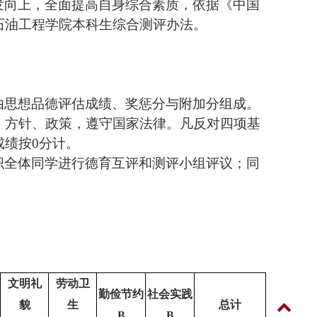
发向上，全面提高自身综合素质，依据《中国
石油工程学院本科生综合测评办法。
由思想品德评估成绩、奖惩分与附加分组成。
、方针、政策，遵守国家法律。凡反对四项基
成绩按
0
分计。
织全体同学进行德育互评和测评小组评议；同
文明礼
劳动卫
勤俭节约
社会实践
貌
生
总计
B
B