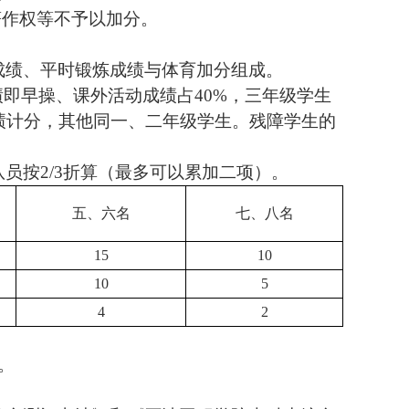
著作权等不予以加分。
成绩、平时锻炼成绩与体育加分组成。
绩即早操、课外活动成绩占
40%
，三年级学生
绩计分，其他同一、二年级学生。残障学生的
队员按
2/3
折算（最多可以累加二项）。
五、六名
七、八名
15
10
10
5
4
2
。