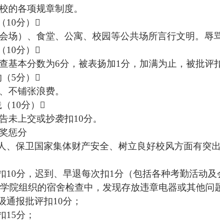
校的各项规章制度。
（
10
分）
会场）、食堂、公寓、校园等公共场所言行文明。辱
（
10
分）
查基本分数为
6
分，被表扬加
1
分，加满为止，被批评
约（
5
分）
、不铺张浪费。
践（
10
分）
告未上交或抄袭扣
10
分。
奖惩分
人、保卫国家集体财产安全、树立良好校风方面有突
扣
10
分，迟到、早退每次扣
1
分（包括各种考勤活动及
学院组织的宿舍检查中，发现存放违章电器或其他问
级通报批评扣
10
分；
扣
15
分；