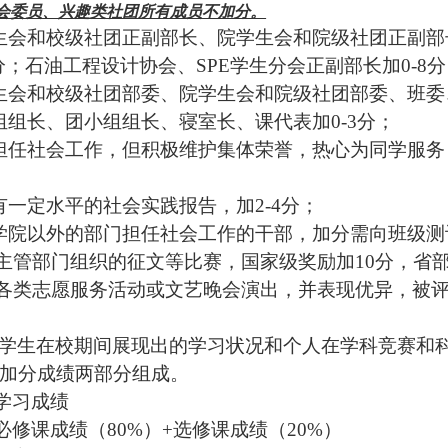
会委员、兴趣类社团所有成员不加分。
生会和校级社团正副部长、院学生会和院级社团正副部
分；石油工程设计协会、
SPE
学生分会正副部长加
0-8
分
生会和校级社团部委、院学生会和院级社团部委、班委
组组长、团小组组长、寝室长、课代表加
0-3
分；
担任社会工作，但积极维护集体荣誉，热心为同学服务
有一定水平的社会实践报告，加
2-4
分；
学院以外的部门担任社会工作的干部，加分需向班级测
主管部门组织的征文等比赛，国家级奖励加
10
分，省
各类志愿服务活动或文艺晚会演出，并表现优异，被
学生在校期间展现出的学习状况和个人在学科竞赛和
加分成绩两部分组成。
学习成绩
必修课成绩（
80%
）
+
选修课成绩（
20%
）