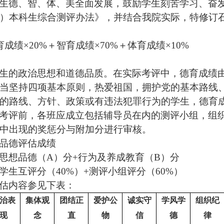
生德、智、体、美全面发展，鼓励学生刻苦学习、奋
）本科生综合测评办法》，并结合我院实际，特修订
育成绩×
20%
＋智育成绩×
70%
＋体育成绩×
10%
生的政治思想和道德品质。在实际考评中，德育成绩
当坚持四项基本原则，热爱祖国，拥护党的基本路线
的路线、方针、政策或有违法犯罪行为的学生，德育
考评前，各班应成立包括辅导员在内的测评小组，组
中出现的奖惩分与附加分进行审核。
品德评估成绩
思想品德（
A
）分
+
行为及养成教育（
B
）分
学生互评分（
40%
）
+
测评小组评分（
60%
）
估内容参见下表：
治表
集体观
团结正
爱护公
诚实守
学风学
组织纪
现
念
直
物
信
德
律