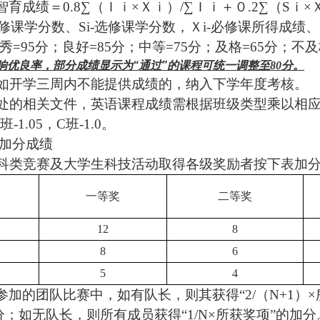
智育成绩＝
0.8
∑（Ｉｉ×Ｘｉ）
/
∑Ｉｉ＋０
.2
∑（
S
ｉ×
修课学分数、
Si-
选修课学分数，Ｘ
i-
必修课所得成绩、
秀
=95
分；良好
=85
分；中等
=75
分；及格
=65
分；不及
响优良率，部分成绩显示为
“
通过
”
的课程可统一调整至
80
分。
如开学三周内不能提供成绩的，纳入下学年度考核。
处的相关文件，英语课程成绩需根据班级类型乘以相
班
-1.05
，
C
班
-1.0
。
加分成绩
科类竞赛及大学生科技活动取得各级奖励者按下表加
一等奖
二等奖
12
8
8
6
5
4
参加的团队比赛中，如有队长，则其获得“
2/
（
N+1
）×
分；如无队长，则所有成员获得“
1/N
×所获奖项”的加分