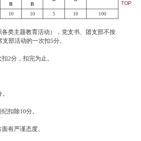
TOP
B
B
10
10
5
10
100
织各类主题教育活动），党支书、团支部不按
席支部活动的一次扣
5
分。
次扣
2
分，扣完为止。
分。
违纪扣除
10
分。
方面有严谨态度。