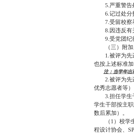
5.
严重警告
6.
记过处分
7.
受留校察
8.
因违反有
9.
受党团纪
（三）附加
1.
被评为先
也按上述标准加
注：当学年出
2.
被评为先
优秀志愿者等）
3.
担任学生
学生干部按主职
数后累加）。
（
1
）校学
程设计协会、
S