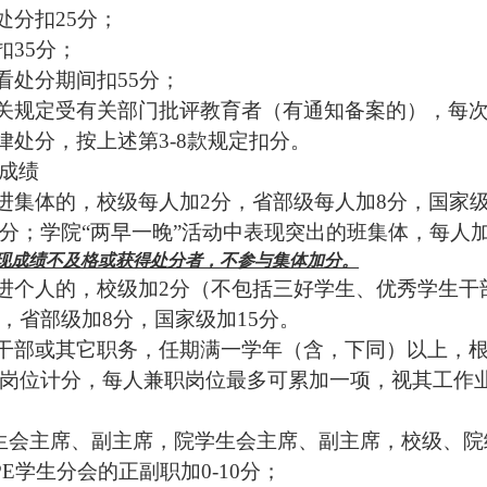
处分扣
25
分；
扣
35
分；
看处分期间扣
55
分；
关规定受有关部门批评教育者（有通知备案的），每
律处分，按上述第
3-8
款规定扣分。
成绩
进集体的，校级每人加
2
分，省部级每人加
8
分，国家
分；学院“两早一晚”活动中表现突出的班集体，每人
现成绩不及格或获得处分者，不参与集体加分。
进个人的，校级加
2
分（不包括三好学生、优秀学生干
，省部级加
8
分，国家级加
15
分。
干部或其它职务，任期满一学年（含，下同）以上，
岗位计分，每人兼职岗位最多可累加一项，视其工作
生会主席、副主席，院学生会主席、副主席，校级、院
PE
学生分会的正副职加
0-10
分；