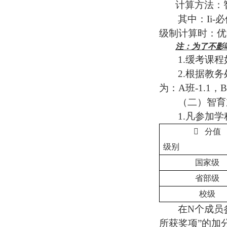
计算方法：
其中：
Ii-
必
级制计算时：优
注：为了不影
1.
缓考课程
2.
根据教务
为：
A
班
-1.1
，
B
（二）智育
1.
凡参加学

分值
级别
国家级
省部级
校级
在
N
个成员
所获奖项”的加