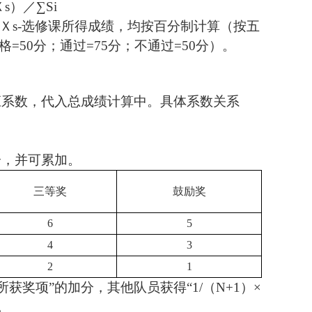
Ｘ
s
）／∑
Si
Ｘ
s-
选修课所得成绩，均按百分制计算（按五
格
=50
分；通过
=75
分；不通过
=50
分）。
应系数，代入总成绩计算中。具体系数关系
分，并可累加。
三等奖
鼓励奖
6
5
4
3
2
1
所获奖项”的加分，其他队员获得“
1/
（
N+1
）×
。