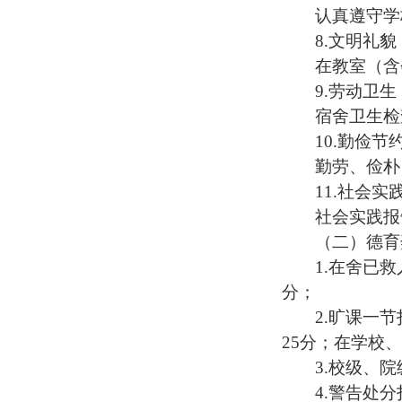
认真遵守学
8.
文明礼貌
在教室（含
9.
劳动卫生
宿舍卫生检
10.
勤俭节
勤劳、俭朴
11.
社会实
社会实践报
（二）德育
1.
在舍已救
分；
2.
旷课一节
25
分；在学校、
3.
校级、院
4.
警告处分