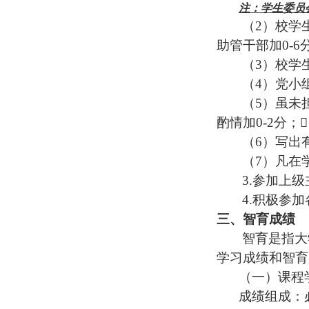
注：学生委员
（
2
）校学
助管干部加
0-6
（
3
）校学
（
4
）党小
（
5
）虽未
酌情加
0-2
分；
（
6
）写出
（
7
）凡在
3.
参加上级
4.
积极参加
三、智育成绩
智育是指大
学习成绩和智育
（一）课程
成绩组成：