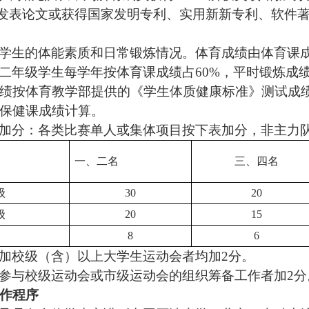
发表论文或获得国家发明专利、实用新新专利、软件
学生的体能素质和日常锻炼情况。体育成绩由体育课
二年级学生每学年按体育课成绩占
60%
，平时锻炼成
绩按体育教学部提供的《学生体质健康标准》测试成
保健课成绩计算。
加分：各类比赛单人或集体项目按下表加分，非主力
一、二名
三、四名
级
30
20
级
20
15
8
6
加校级（含）以上大学生运动会者均加
2
分。
参与校级运动会或市级运动会的组织筹备工作者加
2
分
作程序