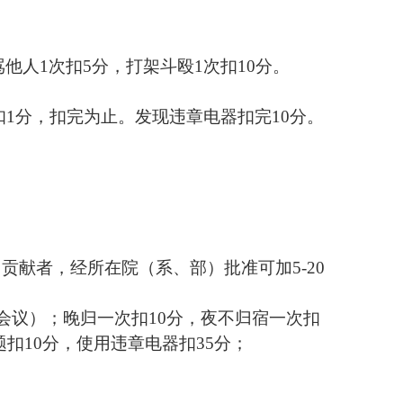
骂他人
1
次扣
5
分，打架斗殴
1
次扣
10
分。
扣
1
分，扣完为止。发现违章电器扣完
10
分。
出贡献者，经所在院（系、部）批准可加
5-20
会议）；晚归一次扣
10
分，夜不归宿一次扣
题扣
10
分，使用违章电器扣
35
分；