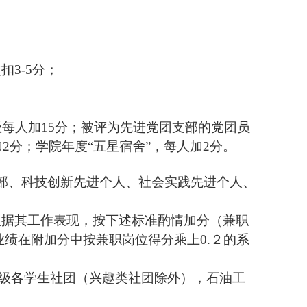
次扣
3-5
分；
级每人加
15
分；被评为先进党团支部的党团员
加
2
分；学院年度“五星宿舍”，每人加
2
分。
部、科技创新先进个人、社会实践先进个人、
根据其工作表现，按下述标准酌情加分（兼职
业绩在附加分中按兼职岗位得分乘上
0.
２的系
级各学生社团（兴趣类社团除外），石油工