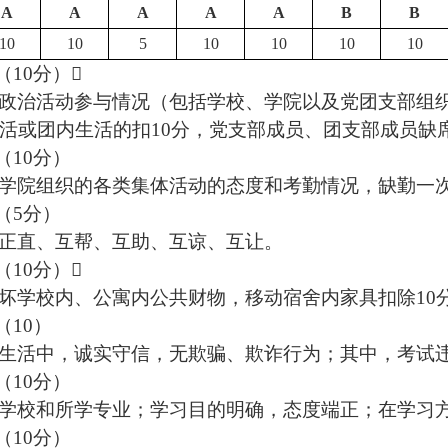
A
A
A
A
A
B
B
10
10
5
10
10
10
10
（
10
分）
政治活动参与情况（包括学校、学院以及党团支部组
活或团内生活的扣
10
分，党支部成员、团支部成员缺
（
10
分）
学院组织的各类集体活动的态度和考勤情况，缺勤一
（
5
分）
正直、互帮、互助、互谅、互让。
（
10
分）
坏学校内、公寓内公共财物，移动宿舍内家具扣除
10
（
10
）
生活中，诚实守信，无欺骗、欺诈行为；其中，考试
（
10
分）
学校和所学专业；学习目的明确，态度端正；在学习
（
10
分）