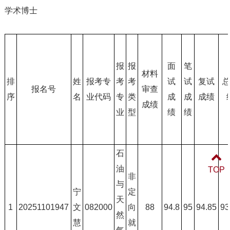
学术博士
报
报
面
笔
材料
排
姓
报考专
考
考
试
试
复试
报名号
审查
序
名
业代码
专
类
成
成
成绩
成绩
业
型
绩
绩
石
油
TOP
非
与
宁
定
天
1
20251101947
文
082000
向
88
94.8
95
94.85
93
然
慧
就