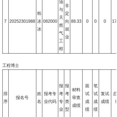
油
非
与
韩
定
天
7
20252301988
冰
082000
向
88.33
0
0
0
17
然
冰
就
气
业
工
程
工程博士
报
报
面
笔
材料
排
姓
报考专
考
考
试
试
复试
报名号
审查
序
名
业代码
专
类
成
成
成绩
成绩
业
型
绩
绩