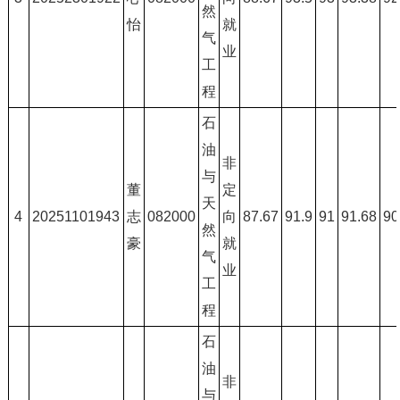
然
怡
就
气
业
工
程
石
油
非
与
董
定
天
4
20251101943
志
082000
向
87.67
91.9
91
91.68
90
然
豪
就
气
业
工
程
石
油
非
与