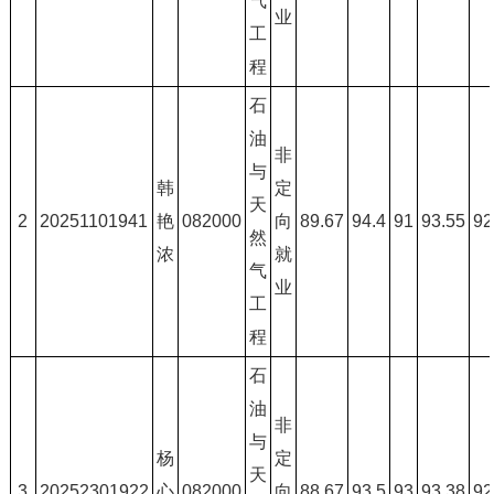
气
业
工
程
石
油
非
与
韩
定
天
2
20251101941
艳
082000
向
89.67
94.4
91
93.55
92
然
浓
就
气
业
工
程
石
油
非
与
杨
定
天
3
20252301922
心
082000
向
88.67
93.5
93
93.38
92