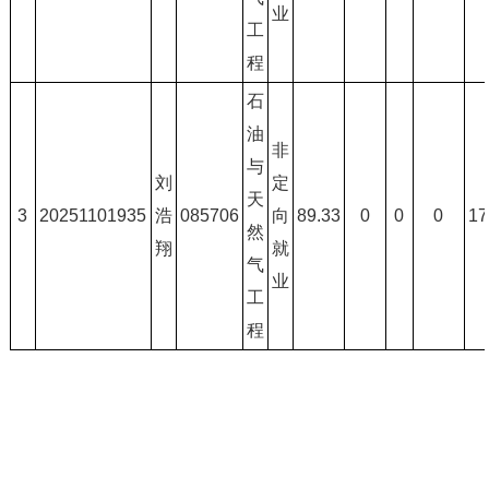
业
工
程
石
油
非
与
刘
定
天
3
20251101935
浩
085706
向
89.33
0
0
0
17
然
翔
就
气
业
工
程