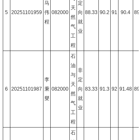
马
定
天
5
20251101959
伟
082000
向
88.33
90.2
91
90.4
89
然
程
就
气
业
工
程
石
油
非
与
李
定
天
6
20251101987
秉
082000
向
83.33
91.3
92
91.48
89
然
燮
就
气
业
工
程
石