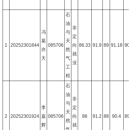
石
油
非
冯
与
定
葛
天
1
20252301844
085706
向
86.33
91.9
89
91.18
90
亦
然
就
天
气
业
工
程
石
油
非
与
李
定
天
2
20252301924
嘉
085706
向
86
91.2
88
90.4
89
然
辉
就
气