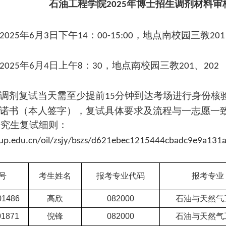
石油工程学院
年博士招生调剂材料审
2025
年
月
日
下
午
：
，地点
南校园三教
2025
6
3
14
0
0
-15:00
201
年
月
日上午
：
，地点
南校园三教
、
2025
6
4
8
3
0
201
202
调剂复试当天需至少提前
分钟到达考场进行身份核
15
诺书（本人签字），复试具体要求及流程与一志愿一
研究生复试细则：
up.edu.cn/oil/zsjy/bszs/d621ebec1215444cbadc9e9a131
号
考生姓名
报考专业代码
报考专业
01486
高欣
082000
石油与天然气
01871
倪锋
082000
石油与天然气