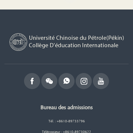
Bureau des admissions
Tél. : +8610-89733796
Télécopieur : +8610-89730622