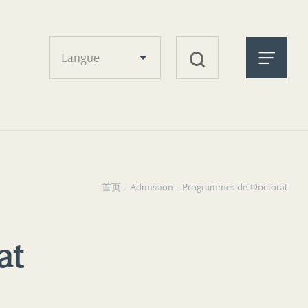
Langue
首页
-
Admission
-
Programmes de Doctorat
at