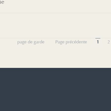
ie
page de garde
Page précédente
1
2