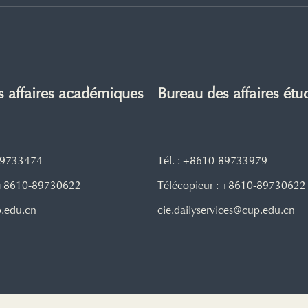
s affaires académiques
Bureau des affaires étu
-89733474
Tél. : +8610-89733979
: +8610-89730622
Télécopieur : +8610-89730622
p.edu.cn
cie.dailyservices@cup.edu.cn