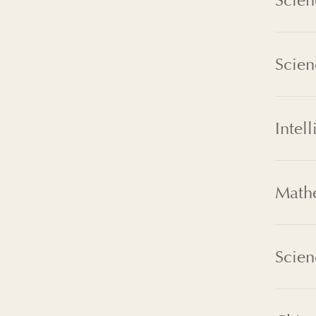
Scien
Scien
Intel
Mathé
Scien