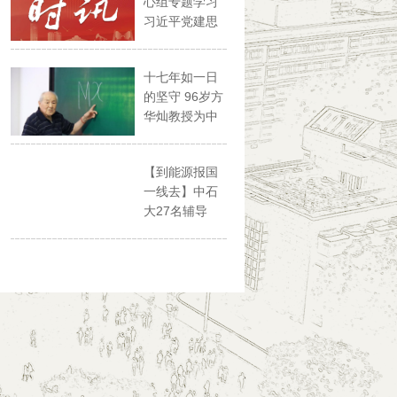
心组专题学习
习近平党建思
想
十七年如一日
的坚守 96岁方
华灿教授为中
石大...
【到能源报国
一线去】中石
大27名辅导
员、思政...