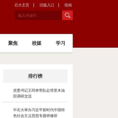
石大主页
旧版入口
投稿
聚焦
校媒
学习
排行榜
党委书记王同奇带队赴塔里木油
1
田调研交流
2026-08-02
中石大举办习近平新时代中国特
2
色社会主义思想专题研修班