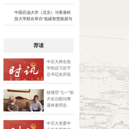
2026-07-28
中国石油大学（北京）与香港科
3
技大学联合举办“低碳智慧能源与
绿色碳循环”京港夏令营
2026-07-30
荐读
中石大师生热
学热议习近平
总书记在庆祝
中国共产...
校领导“七一”前
夕走访慰问离
退休老同志
中石大党委中