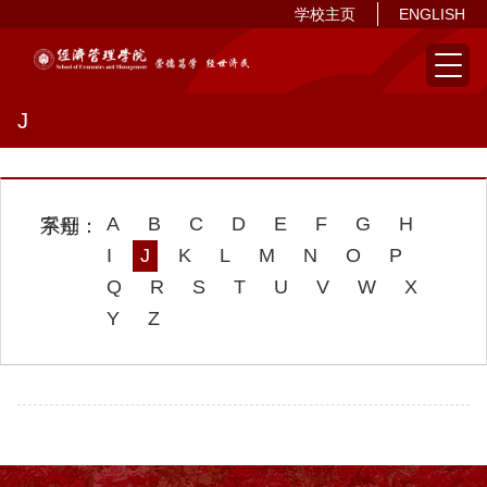
学校主页
ENGLISH
J
A
B
C
D
E
F
G
H
I
J
K
L
M
N
O
P
Q
R
S
T
U
V
W
X
Y
Z