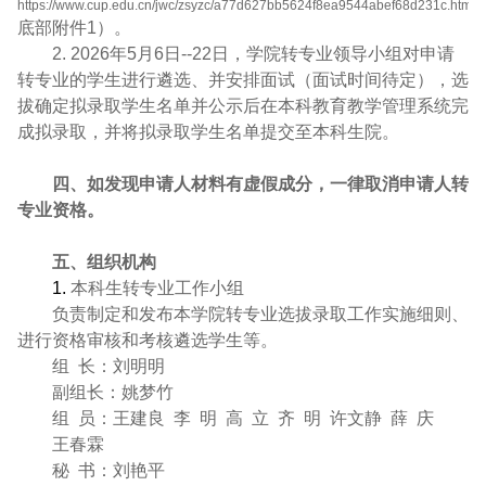
https://www.cup.edu.cn/jwc/zsyzc/a77d627bb5624f8ea9544abef68d231c.htm
底部附件
1
）。
2. 2026
年
5
月
6
日
--22
日，学院转专业领导小组对申请
转专业的学生进行遴选、并安排面试（面试时间待定），选
拔确定拟录取学生名单并公示后在本科教育教学管理系统完
成拟录取，并将拟录取学生名单提交至本科生院。
四、如发现申请人材料有虚假成分，一律取消申请人转
专业资格。
五、组织机构
1.
本科生转专业工作小组
负责制定和发布本学院转专业选拔录取工作实施细则、
进行资格审核和考核遴选学生等。
组
长：刘明明
副组长：姚梦竹
组
员：王建良
李
明
高
立
齐
明
许文静
薛
庆
王春霖
秘
书：刘艳平