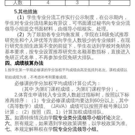
人数
4
3
2
5.
其他措施
（
1
）
学生专业分流工作实行公示制度，在公示期内，
学生对专业分流结果如有异议，可书面通过秘书向专业分流
领导小组提交书面材料，由领导小组核实、处理。
（
2
）
为了鼓励各专业均衡发展，学院在
18
级免试推荐
研究生和个人评优等方面向学生人数较少的专业倾斜，在现
行研究生招生政策不变的前提下，学生在达到学校对免研的
基本要求，按专业设置推荐研究生名额基数指标，直接进入
免研正式名单，不再参加全院免研大排队。
四
、成绩核算办法
1.
按学生第一学期必修课的学分加权平均成绩由高至低排列名次。课程成绩以
初始成绩为准，不考虑补考和重修成绩。
必修课的学分加权平均成绩计算公式为：
（其中
为第
I
门课程成绩，
为第
I
门课程学分）。
2.
体育生申请转入专业类人数超过指标时，按照以下标
准再排序：（
1
）专业必修课成绩均要达到
60
分以上，其中
《高等数学》成绩、《
JAVA
》成绩可以按照开根号乘以
10
计算；（
2
）按照（四、
1
）计算加权成绩排队。
五、
如遇特殊情况由学
院专业类分流领导小组讨论
决定。
六、
所有规定，如果遇到学校政策调整，以学校政策为准。
七、
本规定解释权在学
院专业分流领导小组。