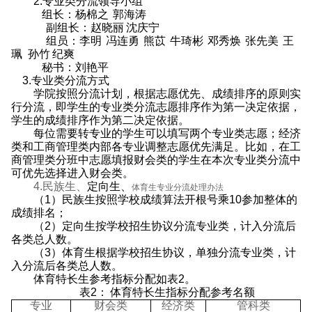
2.
专业类分流领导小组
组长：杨棉之
郭海涛
副组长：赵晓丽
沈庆宁
组员：李明
冯连勇
熊苡
牛琦彬
邓秀焕
张先美
王
珮
孙竹
纪爽
秘书：刘艳平
3.
专业类分流方式
学院按照分流计划，根据志愿优先、成绩排序的原则实
行分流，即学生的专业类分流志愿排序作为第一决定依据，
学生的成绩排序作为第二决定依据。
每位需要转专业的学生可以填写两个专业类志愿；经济
类和工商管理类内部各专业调整志愿优先满足。比如，在工
商管理类分班中志愿填报财会类的学生在本次专业类分流中
可优先选择进入财会类。
4.
民族生、
定向生、
体育生专业分流处理办法
（
1
）民族生按照学校成绩算法开根号乘
10
参加整体的
成绩排名；
（
2
）定向生按学校招生协议分流专业类，计入分流后
各类总人数。
（
3
）体育生根据学校招生协议，单独分流专业类，计
入分流后各类总人数。
体育特长生参考指标分配如表
2
。
表
2
：
体育特长生指标分配参考名额
专业
财会类
经济类
管科类