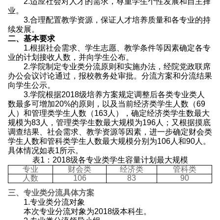
2.
适应社会对人才的需求，尊重学生个性发展和自主择
业。
3.
合理配置教学资源，保证人才培养质量和各专业的持
续发展。
二、基本要求
1.
根据社会需求、学生志愿、教学条件等因素确定各专
业的计划接收人数，并向学生公布。
2.
学院制定专业类分流原则和实施办法，经院党政联席
办公会议讨论通过，报校教务处审批。分流方案和分流结果
向学生公示。
3.
学院根据
2018
级培养方案规定调整后各类专业类人
数最多可增加
20%
的原则，以及当前经济类学生人数（
69
人）和管理类学生人数（
163
人），确定经济类学生数最大
规模为
83
人，管理类学生数最大规模为
196
人；又根据摸底
调查结果、社会需求、教学资源等因素，进一步确定财会类
学生人数和管科类学生人数最大规模分别为
106
人和
90
人。
具体情况如表
1
所示。
表
1
：
2018
级各专业类学生容量计划最大规模
专业
财会类
经济类
管科类
人数
106
83
90
三、专业类分流具体方案
1.
专业类分流对象
本次专业分流对象为
2018
级本科生。