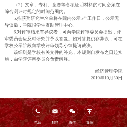
（
2
）文章、专利、竞赛等各项证明材料的时间必须在
综合测评时规定的时间范围内。
5.
拟获奖研究生名单将在院内公示
5
个工作日，公示无
异议后，学院报学生资助管理中心。
6.
对评审结果有异议者，可向学院评审委员会提出，评
审委员会应及时研究并予以答复。如对答复仍存异议，可在
学校公示阶段向学校评审领导小组提请裁决。
该细则是学校有关文件的补充，本规则自发布之日起实
施，由学院评审委员会负责解释。
经济管理学院
2019
年
10
月
30
日
电话
邮箱
微信
置顶