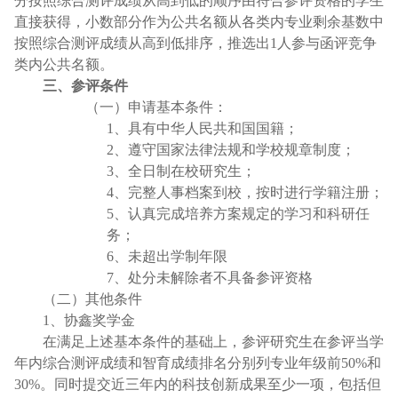
分按照综合测评成绩从高到低的顺序由符合参评资格的学生
直接获得，小数部分作为公共名额从各类内专业剩余基数中
按照综合测评成绩从高到低排序，推选出
1
人参与函评竞争
类内公共名额。
三、参评条件
（一）
申请基本条件：
1、
具有中华人民共和国国籍；
2、
遵守国家法律法规和学校规章制度；
3、
全日制在校研究生；
4、
完整人事档案到校，按时进行学籍注册；
5、
认真完成培养方案规定的学习和科研任
务；
6、
未超出学制年限
7、
处分未解除者不具备参评资格
（二）其他条件
1
、协鑫奖学金
在满足上述基本条件的基础上，参评研究生在参评当学
年内综合测评成绩和智育成绩排名分别列专业年级前
50%
和
30%
。同时提交近三年内的科技创新成果至少一项，包括但