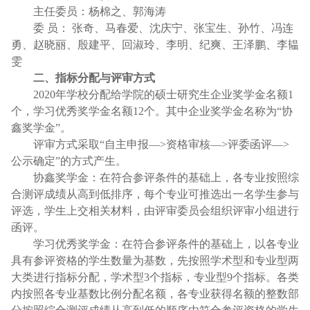
主任委员：杨棉之、郭海涛
委
员： 张奇、马春爱、沈庆宁、张宝生、孙竹、冯连
勇、赵晓丽、殷建平、回淑玲、李明、纪爽、王泽鹏、李韫
雯
二、指标分配与评审方式
2020
年学校分配给学院的硕士研究生企业奖学金名额
1
个，学习优秀奖学金名额
12
个。其中企业奖学金名称为“协
鑫奖学金”。
评审方式采取“自主申报
—>
资格审核
—>
评委函评
—>
公示确定”的方式产生。
协鑫奖学金：在符合参评条件的基础上，各专业按照综
合测评成绩从高到低排序，每个专业可推选出一名学生参与
评选，学生上交相关材料，由评审委员会组织评审小组进行
函评。
学习优秀奖学金：在符合参评条件的基础上，以各专业
具有参评资格的学生数量为基数，先按照学术型和专业型两
大类进行指标分配，学术型
3
个指标，专业型
9
个指标。各类
内按照各专业基数比例分配名额，各专业获得名额的整数部