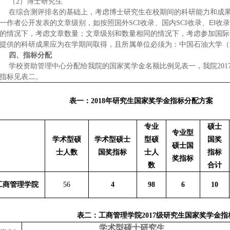
（2）博士研究生
在综合测评排名的基础上，考虑博士研究生在校期间的科研能力和成
收录、EI收
一作者公开发表的文章级别，如按照国外SCI收录、国内SCI
的情况下，考虑文章数量；文章级别和数量相同的情况下，考虑参加国际
提供的科研成果应为在学期间取得，且所属单位必须为：中国石油大学（
四、指标分配
学校资助管理中心分配给我院的国家奖学金名额比例见表一，我院201
指标见表二。
表一：2018年研究生国家奖学金指标分配方案
专业
硕士
专业型
学术型硕
学术型硕士
型硕
国奖
硕士国
士人数
国奖指标
士人
指标
奖指标
数
合计
工商管理学院
56
4
98
6
10
表二：工商管理学院2017级研究生国家奖学金
学术型硕士研究生