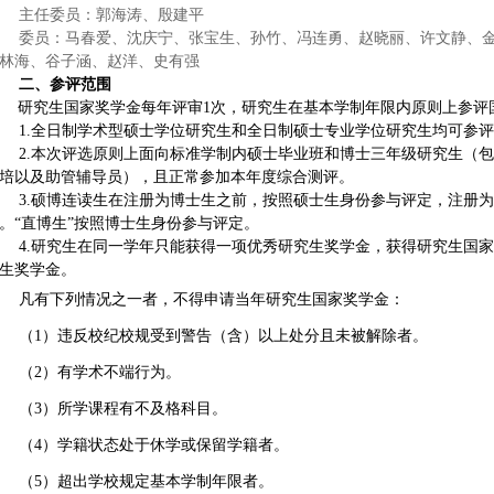
主任委员：郭海涛、殷建平
委员：马春爱、沈庆宁、张宝生、孙竹、冯连勇、赵晓丽、许文静、
林海、谷子涵、赵洋、史有强
二、参评范围
研究生国家奖学金每年评审1次，研究生在基本学制年限内原则上参评
1.
全日制学术型硕士学位研究生和全日制硕士专业学位研究生均可参评
2.
本次评选原则上面向标准学制内硕士毕业班和博士三年级研究生（包
培以及助管辅导员），且正常参加本年度综合测评。
3.
硕博连读生在注册为博士生之前，按照硕士生身份参与评定，注册为
。“直博生”按照博士生身份参与评定。
4.
研究生在同一学年只能获得一项优秀研究生奖学金，获得研究生国家
生奖学金。
凡有下列情况之一者，不得申请当年研究生国家奖学金：
（1）违反校纪校规受到警告（含）以上处分且未被解除者。
（2）有学术不端行为。
（3）所学课程有不及格科目。
（4）学籍状态处于休学或保留学籍者。
（5）超出学校规定基本学制年限者。