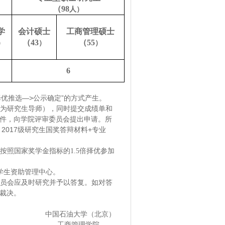
（98
人）
学
会计硕士
工商管理硕士
（43
（55
）
）
）
6
择优推选—>公示确定”的方式产生。
为研究生导师），同时提交成绩单和
件，向学院评审委员会提出申请。所
主题：2017级研究生国奖答辩材料+专业
照国家奖学金指标的1.5倍择优参加
学生资助管理中心。
员会应及时研究并予以答复。如对答
裁决。
中国石油大学（北京）
工商管理学院