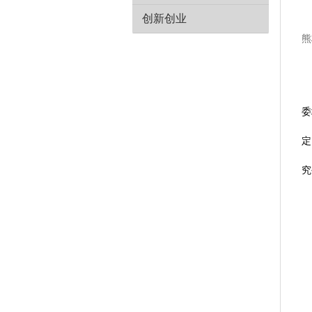
创新创业
熊
委
定
究