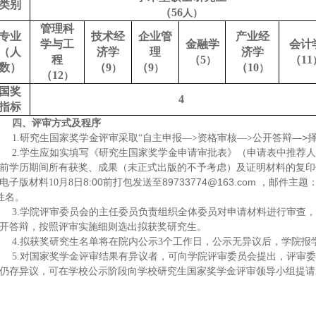
类别
（56
人）
管理科
专业
技术经
企业管
产业经
学与工
金融学
会计
（人
济学
理
济学
程
（5
（11
）
数）
（9
（9
（10
）
）
）
（12
）
国奖
4
指标
四、
评审方式及程序
公开答辩—>
1.
研究生国家奖学金评审采取“自主申报—>资格审核—>
2.
学生应如实填写《研究生国家奖学金申请审批表》（申请表中推荐人
前学历期间所有获奖、成果（未正式出版的不予考虑）及证明材料的复印
日8:00前打包发送至89733774@163.com ，邮件
电子版材料10月8
姓名。
3.
学院评审委员会的主任委员负责组织全体委员对申请材料进行审查，按
开答辩，按照评审实施细则选出拟获奖研究生。
4.
拟获奖研究生名单将在院内公示3个工作日，公示无异议后，学院报
5.
对国家奖学金评审结果有异议者，可向学院评审委员会提出，评审委
仍存异议，可在学校公示阶段向学校研究生国家奖学金评审领导小组提请