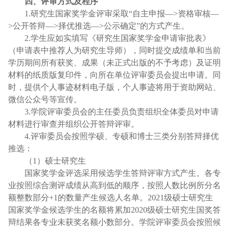
四、
评审方式及程序
1.研究生国家奖学金评审采取“自主申报
—
>资格审核
—
>公开答辩
—
>择优推选
—
>公示确定”的方式产生。
2
.
学生应如实填写《研究生国家奖学金申请审批表》
（申请表中推荐人为研究生导师），同时提交成绩单和当前
学历期间所有获奖、成果（未正式出版的不予考虑）及证明
材料的纸质版复印件，向所在单位评审委员会提出申请。同
时，提供个人事迹材料电子版，个人事迹将用于资助网站、
微信公众号等宣传。
3
.学院评审委员会的主任委员负责组织全体委员对申请
材料进行审查并组织公开答辩评审。
4.评审委员会按照学硕、专硕和博士三类分别答辩择优
推选：
（
1）硕士研究生
国家奖学金评选采用候选学生答辩评审方式产生。各专
业按照综合测评成绩从高到低的顺序，按照人数比例所分名
额整数部分
+1的数量产生候选人名单。2
02
1
级硕士研究生
国家奖学金候选学生的名额将累加
2
02
0
级硕士研究生国奖答
辩结果各专业未获奖名额小数部分。学院评审委员会按照候