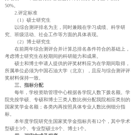
50%。
2.评定标准
（
1）硕士研究生
以综合测评排名为主，同时兼顾在学习成绩、科学研
究、班级活动、社会工作等方面的具体表现。
（
2）博士研究生
在前两年综合测评合并计算总排名条件符合的基础上，
考虑博士研究生在校期间的科研能力和成果。
硕士和博士申请人提供的评奖材料应为在学期间取得，
所属单位必须为中国石油大学（北京），且应与综合测评评
奖材料保持一致。
三
、指标分配
每年，学校资助管理
中心
根据各学院人数下拨名额。学
院先按学硕、专硕和博士三类人数比例分配我院相应类别的
国家奖学金名额；各类内再按照具体专业人数比例细分指
标。
本年度学院研究生国家奖学金指标共有
1
2
个，其中学术
型硕士
3
个、专业型硕士
8个、博士1个。