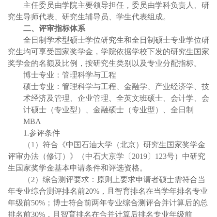
主任委员由学院主要领导担任，委员由学科负责人、研
究生导师代表、研究生辅导员、学生代表组成。
二、评审指标体系
全日制学术型硕士学位研究生和全日制硕士专业学位研
究生均可享受国家奖学金，学院依据学校下发的研究生国家
奖学金的名额及比例，按研究生类别以及专业分配指标。
博士专业：管理科学与工程
硕士专业：管理科学与工程、金融学、产业经济学、技
术经济及管理、企业管理、全英文班硕士、会计学、会
计硕士（专业型）、金融硕士（专业型）、全日制
MBA
1.参评条件
（
1）符合
《中国石油大学（北京）研究生国家奖学金
评审办法（修订）》（中石大京学〔
2019〕123号）
中研究
生国家奖学金基本申请条件和评选资格。
（
2）综合测评要求：原则上要求申请者硕士需符合当
年专业综合测评排名前
20%
，且智育排名在当学年排名专业
年级前
50%；博士符合前两年专业综合测评合并计算后的总
排名前30
%
，且智育排名在合并计算后排名专业年级前