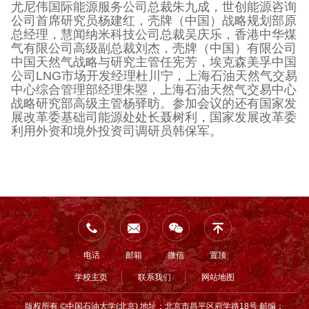
尤尼伟国际能源服务公司总裁朱九成，世创能源咨询
公司首席研究员杨建红，壳牌（中国）战略规划部原
总经理，慧闻纳米科技公司总裁吴庆乐，香港中华煤
气有限公司高级副总裁刘杰，壳牌（中国）有限公司
中国天然气战略与研究主管任宪芳，埃克森美孚中国
公司
LNG
市场开发经理杜川宁，上海石油天然气交易
中心综合管理部经理朱曌，上海石油天然气交易中心
战略研究部高级主管杨驿昉。参加会议的还有国家发
展改革委基础司能源处处长聂树利，国家发展改革委
利用外资和境外投资司调研员韩保军。
电话
邮箱
微信
置顶
学校主页
联系我们
网站地图
版权所有 ©中国石油大学(北京) 地址：北京市昌平区府学路18号 邮编：