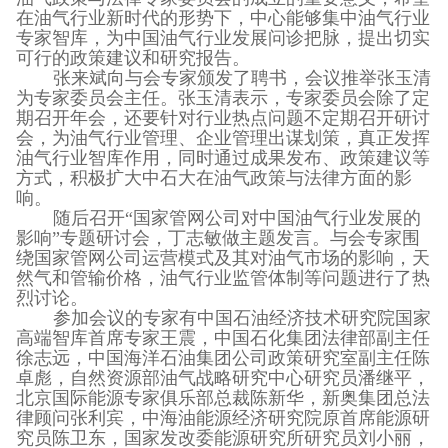
在油气行业新时代的形势下，中心能够集中油气行业
专家智库，为中国油气行业发展问诊把脉，提出切实
可行的政策建议和研究报告。
张来斌向与会专家颁发了聘书，会议推举张玉清
为专家委员会主任。张玉清表示，专家委员会除了定
期召开年会，还要针对行业热点问题不定期召开研讨
会，为油气行业管理、企业管理出谋划策，真正发挥
油气行业智库作用，同时通过成果发布、政策建议等
方式，积极扩大中石大在油气政策与法律方面的影
响。
随后召开“国家管网公司对中国油气行业发展的
影响”专题研讨会，丁志敏做主题发言。与会专家围
绕国家管网公司运营模式及其对油气市场的影响，天
然气和管输价格，油气行业监管体制等问题进行了热
烈讨论。
参加会议的专家有中国石油经济技术研究院国家
高端智库首席专家王震，中国石化集团法律部副主任
徐志远，中国海洋石油集团公司政策研究室副主任陈
卓彪，自然资源部油气战略研究中心研究员潘继平，
北京国际能源专家俱乐部总裁陈新华，新奥集团总法
律顾问张利宾，中海油能源经济研究院原首席能源研
究员陈卫东，国家发改委能源研究所研究员刘小丽，