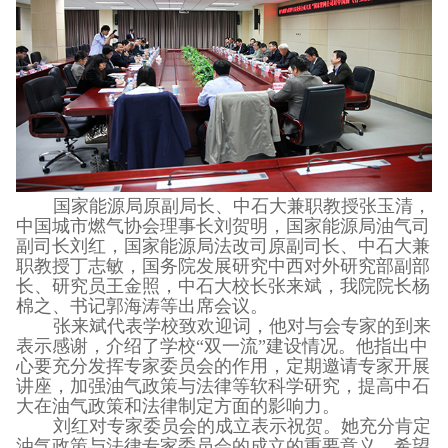
国家能源局原副局长、中石大兼职教授张玉清，
中国城市燃气协会理事长刘贺明，国家能源局油气司
副司长刘红，国家能源局法改司原副司长、中石大兼
职教授丁志敏，国务院发展研究中西对外研究部副部
长、研究员王金照，中石大校长张来斌，我院院长杨
棉之、书记郭海涛等出席会议。
张来斌代表学校致欢迎词，他对与会专家的到来
表示感谢，介绍了学校“双一流”建设情况。他指出中
心要充分发挥专家委员会的作用，定期邀请专家开展
讲座，加强油气政策与法律等软科学研究，提高中石
大在油气政策和法律制定方面的影响力。
刘红对专家委员会的成立表示祝贺。她充分肯定
油气政策与法律专家委员会的成立的重要意义，希望