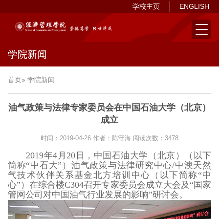
学校主页
ENGLISH
学院新闻
首页
» 学院新闻
油气政策与法律专家委员会在中国石油大学（北京）
成立
时间：2019-04-26
作者：陈守海
阅读次数：
3478
2019
年
4
月
20
日，中国石油大学（北京）（以下
简称“中石大”）油气政策与法律研究中心
/
中澳天然
气技术伙伴关系基金北方培训中心（以下简称“中
心”）在综合楼
C304
召开专家委员会成立大会及“国家
管网公司对中国油气行业发展的影响”研讨会。