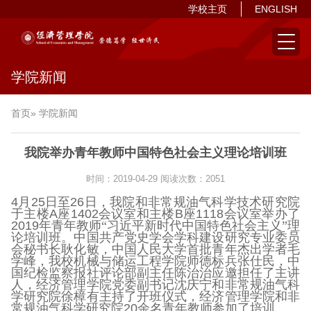
学校主页
ENGLISH
学院新闻
首页
» 学院新闻
我院举办青年教师中国特色社会主义理论培训班
时间：2019-04-29
阅读次数：
2051
4
月
25
日至
26
日，我院和非常规油气科学技术研究院
于主楼
A
座
1402
会议室和主楼
B
座
1118
会议室举办了
2019
年青年教师“习近平新时代中国特色社会主义”理
论培训班。中国共产党史学会学科建设研究专业委员
会秘书长耿化敏，中国人民大学首批青年杰出学者毛
学峰，我校机械与储运工程学院师德标兵张仕民，中
国纪检监察报社评论部副主任陈治治应邀担任了主讲
人，经济管理学院党委副书记沈庆宁和非常规油气科
学研究院徐樟有主持了开班仪式，经济管理学院和非
常规油气科学研究院
20
余名青年教师参加了培训。