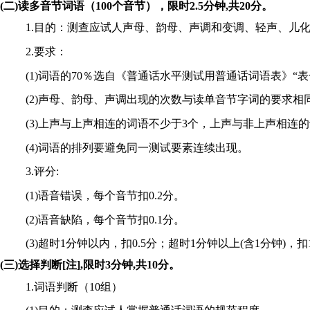
(
二
)
读多音节词语（
100
个音节），限时
2.5
分钟
,
共
20
分。
1.目的：测查应试人声母、韵母、声调和变调、轻声、儿
2.要求：
(1)词语的70％选自《普通话水平测试用普通话词语表》“表一
(2)声母、韵母、声调出现的次数与读单音节字词的要求相
(3)上声与上声相连的词语不少于3个，上声与非上声相连
(4)词语的排列要避免同一测试要素连续出现。
3.评分:
(1)语音错误，每个音节扣0.2分。
(2)语音缺陷，每个音节扣0.1分。
(3)超时1分钟以内，扣0.5分；超时1分钟以上(含1分钟)，扣
(
三
)
选择判断
[
注
],
限时
3
分钟
,
共
10
分。
1.词语判断（10组）