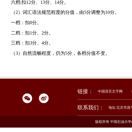
六档
:扣12分、13分、14分。
（
2）词汇语法规范程度的分值，由5分调整为10分。
一档：扣
0分。
二档：扣
1分、2分。
三档：扣
3分、4分。
（
3）自然流畅程度，仍为5分，各档分值不变。
链接：
中国语言文字网
联系我们：
地址:北京市昌
版权所有 中国石油大学(北