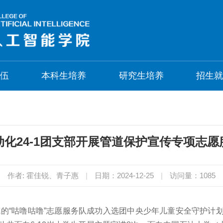
伍
本科生培养
研究生培养
招生
动化24-1团支部开展管道保护宣传专项志愿
作者: 霍佳锐、青子惠
|
日期：2024-12-25
|
访问量：
1085
者组成的“咕噜咕噜”志愿服务队成功入选团中央少年儿童安全守护