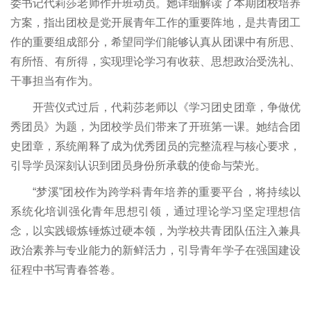
委书记代莉莎老师作开班动员。她详细解读了本期团校培养
方案，指出团校是党开展青年工作的重要阵地，是共青团工
作的重要组成部分，希望同学们能够认真从团课中有所思、
有所悟、有所得，实现理论学习有收获、思想政治受洗礼、
干事担当有作为。
开营仪式过后，代莉莎老师以《学习团史团章，争做优
秀团员》为题，为团校学员们带来了开班第一课。她结合团
史团章，系统阐释了成为优秀团员的完整流程与核心要求，
引导学员深刻认识到团员身份所承载的使命与荣光。
“梦溪”团校作为跨学科青年培养的重要平台，将持续以
系统化培训强化青年思想引领，通过理论学习坚定理想信
念，以实践锻炼锤炼过硬本领，为学校共青团队伍注入兼具
政治素养与专业能力的新鲜活力，引导青年学子在强国建设
征程中书写青春答卷。