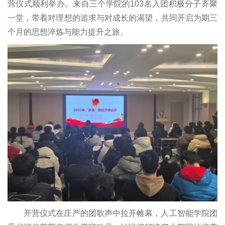
营仪式顺利举办。来自三个学院的103名入团积极分子齐聚
一堂，带着对理想的追求与对成长的渴望，共同开启为期三
个月的思想淬炼与能力提升之旅。
开营仪式在庄严的团歌声中拉开帷幕，人工智能学院团