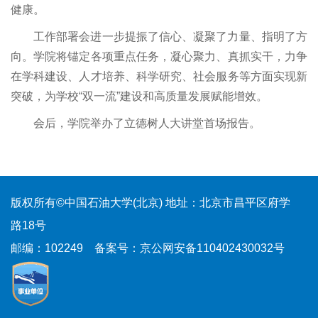
健康。
工作部署会进一步提振了信心、凝聚了力量、指明了方
向。学院将锚定各项重点任务，凝心聚力、真抓实干，力争
在学科建设、人才培养、科学研究、社会服务等方面实现新
突破，为学校“双一流”建设和高质量发展赋能增效。
会后，学院举办了立德树人大讲堂首场报告。
版权所有©中国石油大学(北京)
地址：北京市昌平区府学
路18号
邮编：102249
备案号：京公网安备110402430032号