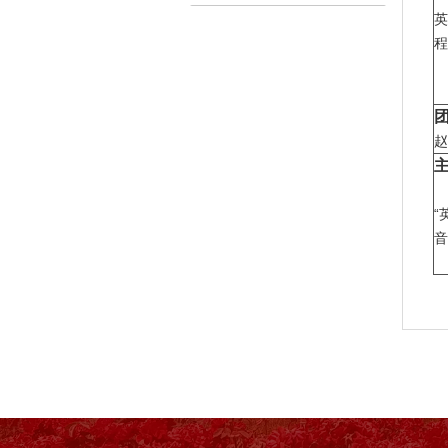
英
程
赵
“
音