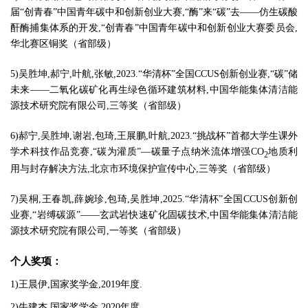
届“创青春”中国青年碳中和创新创业大赛,“酶”来“碳”去——仿生碳酸
酐酶捕集体系的开发,“创青春”中国青年碳中和创新创业大赛委员会,
华北赛区铜奖（省部级）
5)吴胜坤,郝宁,叶航,张敏,2023.“华清杯”全国CCUS创新创业赛,“碳”储
未来——二氧化碳矿化再生绿色循环建筑材料,中国华能集体清洁能
源技术研究院有限公司,三等奖（省部级）
6)郝宁,吴胜坤,谢岩,包琦,王展鹏,叶航,2023.“挑战杯”首都大学生课外
学术科技作品竞赛,“碳为灌质”—碳量子点纳米流体增强CO
地质利
2
用与封存解决方法,北京市环境保护宣传中心,三等奖（省部级）
7)吴桐,王春凯,薛婉珍,包琦,吴胜坤,2025.“华清杯”全国CCUS创新创
业赛,“岩缚碳源”——玄武岩快速矿化固碳技术,中国华能集体清洁能
源技术研究院有限公司,一等奖（省部级）
个人奖项
：
1)王晨伊,国家奖学金,2019年度.
2)牛建杰,国家奖学金,2020年度.