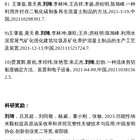
8）王肇嘉,黄天勇,
刘琦
,李林坤,王吉祥,李扬,房桂明,陈旭峰.一种
利用并封存二氧化碳制备再生混凝土制品的方法,2021-3-19,中
国,202110298301.7.
9)王肇嘉,黄天勇,
刘琦,
李林坤;康旺;王卉;房桂明;陈旭峰.利用水
泥窑尾气矿化强化建筑垃圾及矿化养护混凝土制品的生产工艺
及装置,2021-12-13,中国,202111521724.7.
10)贾冀辉,蔡杭,李经纬,张艳雪,朱正杰,
刘琦
,彭勃.一种流体剪切
黏度确定方法、装置和电子设备,
2021-04-09,中国,20211038156
2.5.
科研奖励
：
刘琦
，吕其超，刘同敬，杨威，董小刚，张敏, 2023.功能性纳
米颗粒提高原油采收率和井筒完整性关键技术与应用,中国发明
协会,创新创业奖二等奖,省部级.