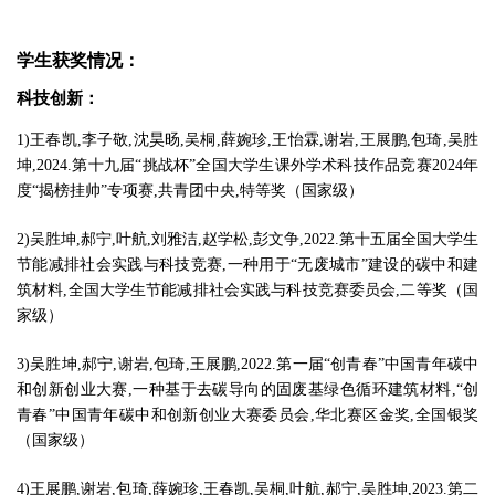
学生获奖情况
：
科技创新
：
1)王春凯,李子敬,沈昊旸,吴桐,薛婉珍,王怡霖,谢岩,王展鹏,包琦,吴胜
坤,2024.第十九届“挑战杯”全国大学生课外学术科技作品竞赛2024年
度“揭榜挂帅”专项赛,共青团中央,特等奖（国家级）
2)吴胜坤,郝宁,叶航,刘雅洁,赵学松,彭文争,2022.第十五届全国大学生
节能减排社会实践与科技竞赛,一种用于“无废城市”建设的碳中和建
筑材料,全国大学生节能减排社会实践与科技竞赛委员会,二等奖（国
家级）
3)吴胜坤,郝宁,谢岩,包琦,王展鹏,2022.第一届“创青春”中国青年碳中
和创新创业大赛,一种基于去碳导向的固废基绿色循环建筑材料,“创
青春”中国青年碳中和创新创业大赛委员会,华北赛区金奖,全国银奖
（国家级）
4)王展鹏,谢岩,包琦,薛婉珍,王春凯,吴桐,叶航,郝宁,吴胜坤,2023.第二