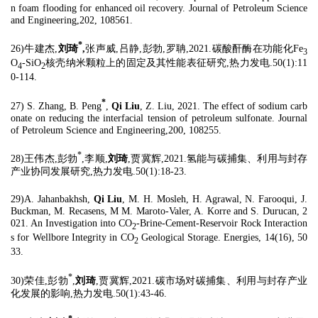
n foam flooding for enhanced oil recovery. Journal of Petroleum Science
and Engineering,202, 108561.
*
26)牛建杰,
刘琦
,
张声威,吕静,彭勃,罗聃,2021.碳酸酐酶在功能化Fe
3
O
-SiO
核壳纳米颗粒上的固定及其性能表征研究,热力发电.50(1):11
4
2
0-114.
*
27) S. Zhang, B. Peng
,
Qi Liu
, Z. Liu, 2021.
The effect of sodium carb
onate on reducing the interfacial tension of petroleum sulfonate. Journal
of Petroleum Science and Engineering,200, 108255.
*
28)王伟杰,彭勃
,李顺,
刘琦
,贾冀辉,2021.氢能与碳捕集、利用与封存
产业协同发展研究,热力发电.50(1):18-23.
29)A. Jahanbakhsh,
Qi Liu
, M. H. Mosleh, H. Agrawal, N. Farooqui, J.
Buckman, M. Recasens, M M. Maroto-Valer, A. Korre and S. Durucan, 2
021. An Investigation into CO
-Brine-Cement-Reservoir Rock Interaction
2
s for Wellbore Integrity in CO
Geological Storage. Energies, 14(16), 50
2
33.
*
30)荣佳,彭勃
,
刘琦
,贾冀辉,2021.碳市场对碳捕集、利用与封存产业
化发展的影响,热力发电.50(1):43-46.