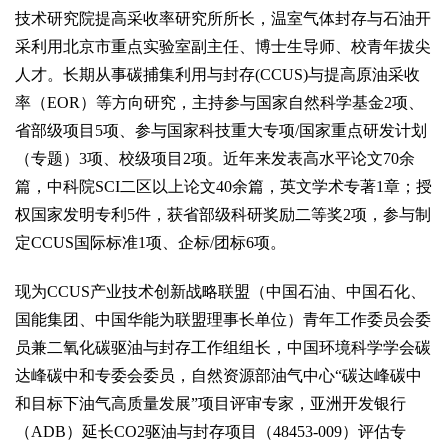
技术研究院提高采收率研究所所长，温室气体封存与石油开
采利用北京市重点实验室副主任、博士生导师、校青年拔尖
人才。长期从事碳捕集利用与封存(CCUS)与提高原油采收
率（EOR）等方向研究，主持参与国家自然科学基金2项、
省部级项目5项、参与国家科技重大专项/国家重点研发计划
（专题）3项、校级项目2项。近年来发表高水平论文70余
篇，中科院SCI二区以上论文40余篇，英文学术专著1章；授
权国家发明专利5件，获省部级科研奖励二等奖2项，参与制
定CCUS国际标准1项、企标/团标6项。
现为CCUS产业技术创新战略联盟（中国石油、中国石化、
国能集团、中国华能为联盟理事长单位）青年工作委员会委
员兼二氧化碳驱油与封存工作组组长，中国环境科学学会碳
达峰碳中和专委会委员，自然资源部油气中心“碳达峰碳中
和目标下油气高质量发展”项目评审专家，亚洲开发银行
（ADB）延长CO2驱油与封存项目（48453-009）评估专