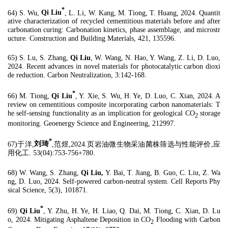
*
64) S. Wu,
Qi Liu
, L. Li, W. Kang, M. Tiong, T. Huang, 2024. Quantit
ative characterization of recycled cementitious materials before and after
carbonation curing: Carbonation kinetics, phase assemblage, and microstr
ucture. Construction and Building Materials, 421, 135596.
65) S. Lu, S. Zhang,
Qi Liu
, W. Wang, N. Hao, Y. Wang, Z. Li, D. Luo,
2024. Recent advances in novel materials for photocatalytic carbon dioxi
de reduction. Carbon Neutralization, 3:142-168.
*
66) M. Tiong,
Qi Liu
, Y. Xie, S. Wu, H. Ye, D. Luo, C. Xian, 2024. A
review on cementitious composite incorporating carbon nanomaterials: T
he self-sensing functionality as an implication for geological CO
storage
2
monitoring. Geoenergy Science and Engineering, 212997.
*
67)于洋,
刘琦
,范煜,2024.页岩油微生物采油菌株筛选与性能评价,应
用化工. 53(04):753-756+780.
68) W. Wang, S. Zhang,
Qi Liu,
Y. Bai, T. Jiang, B. Guo, C. Liu, Z. Wa
ng, D. Luo, 2024. Self-powered carbon-neutral system. Cell Reports Phy
sical Science, 5(3), 101871.
*
69)
Qi Liu
, Y. Zhu, H. Ye, H. Liao, Q. Dai, M. Tiong, C. Xian, D. Lu
o, 2024. Mitigating Asphaltene Deposition in CO
Flooding with Carbon
2