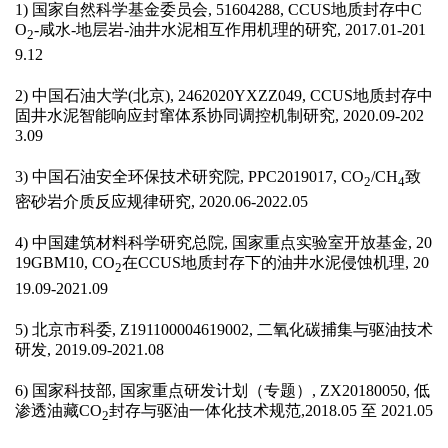
1)
国家自然科学基金委员会
, 51604288, CCUS
地质封存中
C
O
-
咸水
-
地层岩
-
油井水泥相互作用机理的研究
, 2017.01-201
2
9.12
2)
中国石油大学
(
北京
), 2462020YXZZ049, CCUS
地质封存中
固井水泥智能响应封窜体系协同调控机制研究
, 2020.09-202
3.09
3)
中国石油安全环保技术研究院
, PPC2019017, CO
/CH
致
2
4
密砂岩介质反应规律研究
, 2020.06-2022.05
4)
中国建筑材料科学研究总院
,
国家重点实验室开放基金
, 20
19GBM10, CO
在
CCUS
地质封存下的油井水泥侵蚀机理
, 20
2
19.09-2021.09
5)
北京市科委
, Z191100004619002,
二氧化碳捕集与驱油技术
研发
, 2019.09-2021.08
6)
国家科技部
,
国家重点研发计划（专题）
, ZX20180050,
低
渗透油藏
CO
封存与驱油一体化技术规范
,2018.05
至
2021.05
2