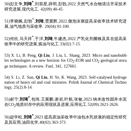
*
50)彭文争,
刘琦
,刘双星,薛明,彭勃,2022.天然气水合物清洁开采技术
研究进展,现代化工. 42(09):40-45.
*
51)李晓枫,彭勃
,
刘琦
,贾冀辉,2022.微泡沫驱提高采收率技术研究进
展,油气地质与采收率. 29(04):91-100.
*
52)何欣,马天祥
,于洋,
刘琦
,牛建杰,2022.产乳化剂菌株及其在提高采
收率中的研究进展,炼油与化工.33(02):7-15.
53) X. Li, B. Peng,
Qi Liu
, J. Liu, L. Shang, 2023. Micro and nanobubb
les technologies as a new horizon for CO
-EOR and CO
geological stora
2
2
ge techniques: A review. Fuel, 341, 127661.
54) S. Li, Z. Sun,
Qi Liu
, H. Ye, K. Wang, 2023. Self-catalysed hydroge
nation of heavy oil and coal mixtures. Polish Journal of Chemical Techno
logy, 25(2):8-14.
*
55)郝宁,
刘琦
,包琦,王展鹏,谢岩,叶航,张敏,2023.纳米改性固井水泥
在CO
地质封存中的应用现状及进展,应用化工.52(09):2621-2626.
2
*
56)赵学松,
刘琦
,2023.提高原油采收率中油包水乳状液的稳定性研究
及其应用,油田化学,40(02):363-373.