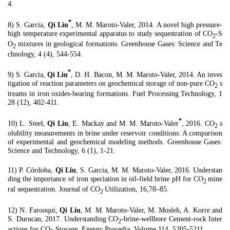
4.
*
8) S. Garcia,
Qi Liu
, M. M. Maroto-Valer, 2014. A novel high pressure-
high temperature experimental apparatus to study sequestration of CO
-S
2
O
mixtures in geological formations. Greenhouse Gases: Science and Te
2
chnology, 4 (4), 544-554.
*
9) S. Garcia,
Qi Liu
, D. H. Bacon, M. M. Maroto-Valer, 2014. An inves
tigation of reaction parameters on geochemical storage of non-pure CO
s
2
treams in iron oxides-bearing formations. Fuel Processing Technology, 1
28 (12), 402-411.
*
10) L. Steel,
Qi Liu
, E. Mackay and M. M. Maroto-Valer
, 2016. CO
s
2
olubility measurements in brine under reservoir conditions: A comparison
of experimental and geochemical modeling methods. Greenhouse Gases:
Science and Technology, 6 (1), 1-21.
11) P. Córdoba,
Qi Liu
, S. Garcia, M. M. Maroto-Valer, 2016. Understan
ding the importance of iron speciation in oil-field brine pH for CO
mine
2
ral sequestration. Journal of CO
Utilization, 16,78–85.
2
12) N. Farooqui,
Qi Liu
, M. M. Maroto-Valer, M. Mosleh, A. Korre and
S. Durucan, 2017. Understanding CO
-brine-wellbore Cement-rock Inter
2
actions for CO
Storage. Energy Procedia, Volume 114, 5205-5211.