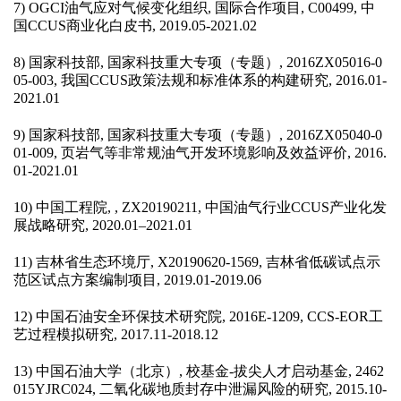
7) OGCI
油气应对气候变化组织
,
国际合作项目
, C00499,
中
国
CCUS
商业化白皮书
, 2019.05-2021.02
8)
国家科技部
,
国家科技重大专项（专题）
, 2016ZX05016-0
05-003,
我国
CCUS
政策法规和标准体系的构建研究
, 2016.01-
2021.01
9)
国家科技部
,
国家科技重大专项（专题）
, 2016ZX05040-0
01-009,
页岩气等非常规油气开发环境影响及效益评价
, 2016.
01-2021.01
10)
中国工程院
, , ZX20190211,
中国油气行业
CCUS
产业化发
展战略研究
, 2020.01–2021.01
11)
吉林省生态环境厅
, X20190620-1569,
吉林省低碳试点示
范区试点方案编制项目
, 2019.01-2019.06
12)
中国石油安全环保技术研究院
, 2016E-1209, CCS-EOR
工
艺过程模拟研究
, 2017.11-2018.12
13)
中国石油大学（北京）
,
校基金
-
拔尖人才启动基金
, 2462
015YJRC024,
二氧化碳地质封存中泄漏风险的研究
, 2015.10-