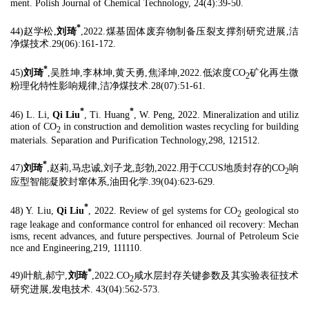
ment. Polish Journal of Chemical Technology, 24(4):39-50.
*
44)赵学松,
刘琦
,2022.煤基固体废弃物制备压裂支撑剂研究进展,洁
净煤技术.29(06):161-172.
*
45)
刘琦
,吴胜坤,李林坤,黄天勇,焦泽坤,2022.低浓度CO
矿化再生微
2
粉理化特性影响规律,洁净煤技术.28(07):51-61.
*
*
46) L. Li,
Qi Liu
, Ti. Huang
, W. Peng, 2022. Mineralization and utiliz
ation of CO
in construction and demolition wastes recycling for building
2
materials. Separation and Purification Technology,298, 121512.
*
47)
刘琦
,赵莉,马忠诚,刘子龙,彭勃,2022.用于CCUS地质封存的CO
响
2
应型智能凝胶封窜体系,油田化学.39(04):623-629.
*
48) Y. Liu,
Qi Liu
, 2022. Review of gel systems for CO
geological sto
2
rage leakage and conformance control for enhanced oil recovery: Mechan
isms, recent advances, and future perspectives. Journal of Petroleum Scie
nce and Engineering,219, 111110.
*
49)叶航,郝宁,
刘琦
,2022.CO
咸水层封存关键参数及其实验表征技术
2
研究进展,发电技术. 43(04):562-573.