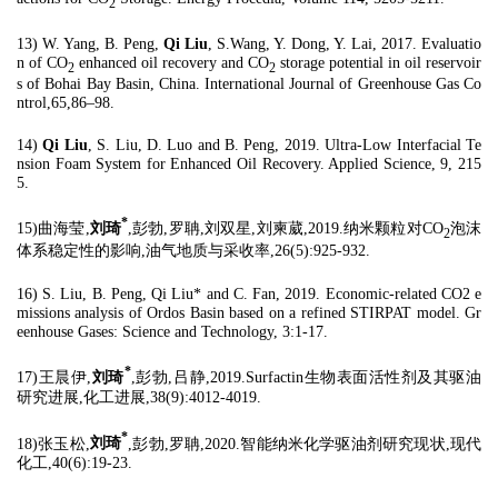
2
13) W. Yang, B. Peng,
Qi Liu
, S.Wang, Y. Dong, Y. Lai, 2017. Evaluatio
n of CO
enhanced oil recovery and CO
storage potential in oil reservoir
2
2
s of Bohai Bay Basin, China. International Journal of Greenhouse Gas Co
ntrol,65,86–98.
14)
Qi Liu
, S. Liu, D. Luo and B. Peng, 2019. Ultra-Low Interfacial Te
nsion Foam System for Enhanced Oil Recovery. Applied Science, 9, 215
5.
*
15)曲海莹,
刘琦
,彭勃,罗聃,刘双星,刘柬葳,2019.纳米颗粒对CO
泡沫
2
体系稳定性的影响,油气地质与采收率,26(5):925-932.
16) S. Liu, B. Peng, Qi Liu* and C. Fan, 2019. Economic-related CO2 e
missions analysis of Ordos Basin based on a refined STIRPAT model. Gr
eenhouse Gases: Science and Technology, 3:1-17.
*
17)王晨伊,
刘琦
,彭勃,吕静,2019.Surfactin生物表面活性剂及其驱油
研究进展,化工进展,38(9):4012-4019.
*
18)张玉松,
刘琦
,彭勃,罗聃,2020.智能纳米化学驱油剂研究现状,现代
化工,40(6):19-23.