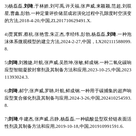
3)杨磊磊,
刘琦
,于林娇,刘可禹,许天福,张声威,来颖颖,范超,刘双
星,曹鑫,彭勃.一种定量评价储层成岩演化过程中孔隙度时空演变
的方法,2018-4-20,中国,ZL201710629491.X.
4)贾冀辉,蔡杭,张艳雪,朱正杰,李经纬,彭勃,杨磊磊,
刘琦
.一种泡
沫体系微观模型的建立方法,2024-2-27,中国，LX202111588099.
8.
5)
刘琦
,刘雅婕,叶航,张声威,吴胜坤,张敏,鲜成钢.一种二氧化碳响
应型智能凝胶封窜剂及其制备方法和应用,2023-10-25,中国,2023
11393024.3.
6)
刘琦
,郝宁,张声威,罗聃,叶航,鲜成钢.一种用于碳捕集的超声响
应型复合催化剂及其制备与应用,2024-3-26,中国,202410254593.
8.
7)
刘琦
,牛建杰,张声威,吕静,杨磊磊.一种硫酸盐型双烃链表面活
性剂及其制备方法和应用,2019-10-18,中国,201910991591.6.