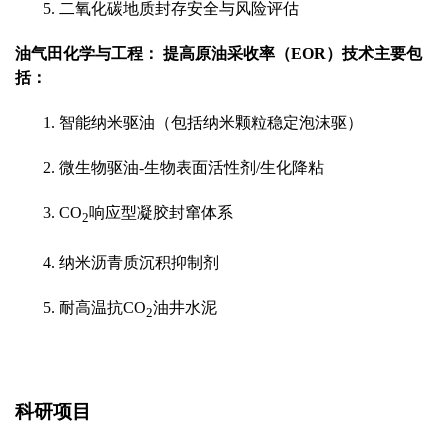
5.
二氧化碳地质封存安全与风险评估
油气田化学与工程： 提高原油采收率（EOR）技术主要包
括：
1.
智能纳米驱油（包括纳米颗粒稳定泡沫驱）
2.
微生物驱油
-
生物表面活性剂
/
生化降粘
3. CO
响应型凝胶封窜体系
2
4.
纳米沥青质沉积抑制剂
5.
耐高温抗
CO
油井水泥
2
科研项目