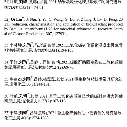
*
31)叶航,
刘琦
,彭勃,罗聃,2021.纳米颗粒强化胺法吸收CO
研究进展,
2
热力发电.50(1)：74-81.
*
32)
Qi Liu
, J. Niu, Y. Yu, C. Wang, S. Lu, S. Zhang, J. Lv, B. Peng,
20
21.Production, characterization and application of biosurfactant produced
by Bacillus licheniformis L20 for microbial enhanced oil recovery. Journ
al of Cleaner Production, 307, 127931.
*
33)李林坤,
刘琦
,马忠诚,彭勃,2021.二氧化碳矿化强化混凝土再生骨
料性能研究进展,热力发电.50(1):194-103.
*
34)于洋,
刘琦
,吕静，罗聃,彭勃,2021.碳酸酐酶固定及在二氧化碳捕
集应用研究进展,洁净煤技术.27(2):69-78.
*
35)牛建杰,
刘琦
,吕静,杨磊磊,彭勃,2021.微生物降粘技术及其研究进
展,应用化工.50(1):144-151.
*
36)叶航,
刘琦
,彭勃,2021.基于二氧化碳驱油技术的碳封存潜力评估
研究进展,洁净煤技术.27(2):107-116.
*
37)于洋,
刘琦
,吕静,彭勃,2021.微生物降解稠油中沥青质的研究进展,
化工进展.40(3):1574-1585.