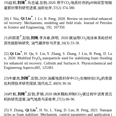
*
19)赵莉,
刘琦
,马忠诚,彭勃,2020.用于CO
地质封存的pH响应型智能
2
凝胶封窜剂研究进展,油田化学,37(2):374-380.
*
20) J. Niu,
Qi Liu
, J. Lv, B. Peng, 2020. Review on microbial enhanced
oil recovery: Mechanisms, modeling and field trials. Journal of Petroleu
m Science and Engineering, 192, 107350.
*
21)刘双星
,彭勃,
刘琦
,李兴春,薛明, 2020.驱油用CO
泡沫体系粒径对
2
其性能影响研究, 油气藏评价与开发,10(3):33-38.
*
22)
Qi Liu
, H. Qu, S. Liu, Y. Zhang, S. Zhang, J. Liu, B. Peng, D. Lu
o, 2020. Modified Fe
O
nanoparticle used for stabilizing foam flooding
3
4
for enhanced oil recovery. Colloids and Surfaces A: Physicochemical and
Engineering Aspects,605, 125383.
*
23)牛建杰,
刘琦
,彭勃,2020.油藏地质封存中CO
生物转化CH
的资源
2
4
化利用技术研究现状,现代化工.40(9):30-34.
*
24)叶航,
刘琦
,彭勃,罗聃,2020.纳米颗粒抑制CO
驱过程中沥青质沉
2
积的研究进展,油气地质与采收率,27(5):86-96.
*
25) Y. Zhang,
Qi Liu
, H. Ye, L. Yang, D. Luo, B. Peng, 2021.
Nanopar
ticles as foam stabilizer: Mechanism, control parameters and application i