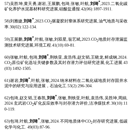
*
57)吴胜坤,黄天勇,谢岩,王展鹏,包琦,张敏,叶航,
刘琦
,2023.二氧化碳
矿化养护水泥基材料研究进展,硅酸盐通报.42(06):1897-1911.
*
58)刘雅婕,
刘琦
,2023.CO
驱凝胶封窜体系研究进展,油气地质与采收
2
率.30(02):122-134.
*
59)王展鹏,
刘琦
,叶航,张敏,刘双星,翁艺斌,2023.CO
地质封存泄漏监
2
测技术研究进展,环境工程.41(10):69-81.
*
60)张敏,叶航,包琦,
刘琦
,荆铁亚,袁浩伟,赵文韬,王晓龙,鲜成钢,2024.
CO
原位矿化选址关键参数及其封存潜力评估研究进展,化工进展.43
2
(03):1492-1505.
*
61)谢岩,
刘琦
,叶航,张敏,2024.纳米材料在二氧化碳地质封存固井水
泥中的研究与应用进展，石油化工.53(2):296-304.
*
62)包琦,赵文韬,王春凯,
刘琦
,张敏,荆铁亚,叶航,袁浩伟,吴胜坤,周娟,
2024.玄武岩CO
矿化反应效率与封存潜力评价,洁净煤技术.30(10):11
2
0-119.
*
63)包琦,叶航,
刘琦
,张敏,2024.不同地质体中CO
封存研究进展,低碳
2
化学与化工. 49(03):87-96.