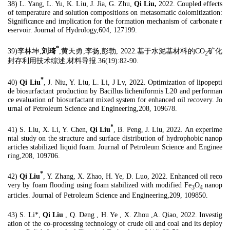
38) L. Yang, L. Yu, K. Liu, J. Jia, G. Zhu,
Qi Liu,
2022. Coupled effects
of temperature and solution compositions on metasomatic dolomitization:
Significance and implication for the formation mechanism of carbonate r
eservoir. Journal of Hydrology,604, 127199.
*
39)李林坤,
刘琦
,黄天勇,李扬,彭勃, 2022.基于水泥基材料的CO
矿化
2
封存利用技术综述,材料导报.36(19):82-90.
*
40)
Qi Liu
, J. Niu, Y. Liu, L. Li, J Lv, 2022.
Optimization of lipopepti
de biosurfactant production by Bacillus licheniformis L20 and performan
ce evaluation of biosurfactant mixed system for enhanced oil recovery. Jo
urnal of Petroleum Science and Engineering,208, 109678.
*
41) S. Liu, X. Li, Y. Chen,
Qi Liu
, B. Peng, J. Liu, 2022. An experime
ntal study on the structure and surface distribution of hydrophobic nanop
articles stabilized liquid foam. Journal of Petroleum Science and Enginee
ring,208, 109706.
*
42)
Qi Liu
, Y. Zhang, X. Zhao, H. Ye, D. Luo, 2022. Enhanced oil reco
very by foam flooding using foam stabilized with modified Fe
O
nanop
3
4
articles. Journal of Petroleum Science and Engineering,209, 109850.
43) S. Li*,
Qi Liu
, Q. Deng , H. Ye , X. Zhou ,A. Qiao, 2022. Investig
ation of the co-processing technology of crude oil and coal and its deploy