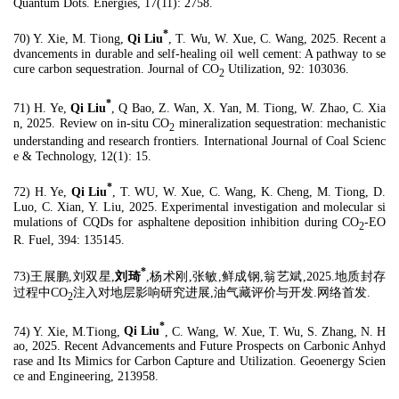
Quantum Dots. Energies, 17(11): 2758.
*
70) Y. Xie, M. Tiong,
Qi Liu
, T. Wu, W. Xue, C. Wang, 2025. Recent a
dvancements in durable and self-healing oil well cement: A pathway to se
cure carbon sequestration. Journal of CO
Utilization, 92: 103036.
2
*
71) H. Ye,
Qi Liu
, Q Bao, Z. Wan, X. Yan, M. Tiong, W. Zhao, C. Xia
n, 2025. Review on in-situ CO
mineralization sequestration: mechanistic
2
understanding and research frontiers. International Journal of Coal Scienc
e & Technology, 12(1): 15.
*
72) H. Ye,
Qi Liu
, T. WU, W. Xue, C. Wang, K. Cheng, M. Tiong, D.
Luo, C. Xian, Y. Liu, 2025. Experimental investigation and molecular si
mulations of CQDs for asphaltene deposition inhibition during CO
-EO
2
R. Fuel, 394: 135145.
*
73)王展鹏,刘双星,
刘琦
,杨术刚,张敏,鲜成钢,翁艺斌,2025.地质封存
过程中CO
注入对地层影响研究进展,油气藏评价与开发.网络首发.
2
*
74) Y. Xie, M.Tiong,
Qi Liu
, C. Wang, W. Xue, T. Wu, S. Zhang, N. H
ao, 2025. Recent Advancements and Future Prospects on Carbonic Anhyd
rase and Its Mimics for Carbon Capture and Utilization. Geoenergy Scien
ce and Engineering, 213958.