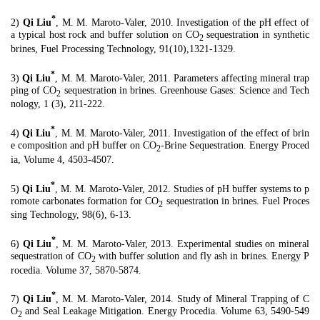
*
2)
Qi Liu
, M. M. Maroto-Valer, 2010. Investigation of the pH effect of
a typical host rock and buffer solution on CO
sequestration in synthetic
2
brines, Fuel Processing Technology, 91(10),1321-1329.
*
3)
Qi Liu
, M. M. Maroto-Valer, 2011. Parameters affecting mineral trap
ping of CO
sequestration in brines. Greenhouse Gases: Science and Tech
2
nology, 1 (3), 211-222.
*
4)
Qi Liu
, M. M. Maroto-Valer, 2011. Investigation of the effect of brin
e composition and pH buffer on CO
-Brine Sequestration. Energy Proced
2
ia, Volume 4, 4503-4507.
*
5)
Qi Liu
, M. M. Maroto-Valer, 2012. Studies of pH buffer systems to p
romote carbonates formation for CO
sequestration in brines. Fuel Proces
2
sing Technology, 98(6), 6-13.
*
6)
Qi Liu
, M. M. Maroto-Valer, 2013. Experimental studies on mineral
sequestration of CO
with buffer solution and fly ash in brines. Energy P
2
rocedia. Volume 37, 5870-5874.
*
7)
Qi Liu
, M. M. Maroto-Valer, 2014. Study of Mineral Trapping of C
O
and Seal Leakage Mitigation. Energy Procedia. Volume 63, 5490-549
2