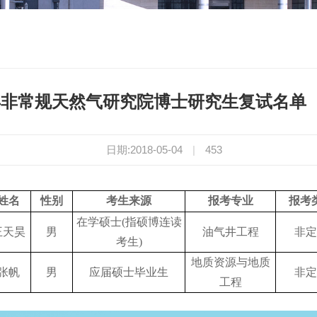
8年非常规天然气研究院博士研究生复试名单
日期:2018-05-04
|
453
姓名
性别
考生来源
报考专业
报考
在学硕士(指硕博连读
王天昊
男
油气井工程
非定
考生)
地质资源与地质
张帆
男
应届硕士毕业生
非定
工程