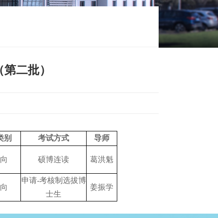
（第二批）
类别
考试方式
导师
向
硕博连读
葛洪魁
申请-考核制选拔博
向
姜振学
士生