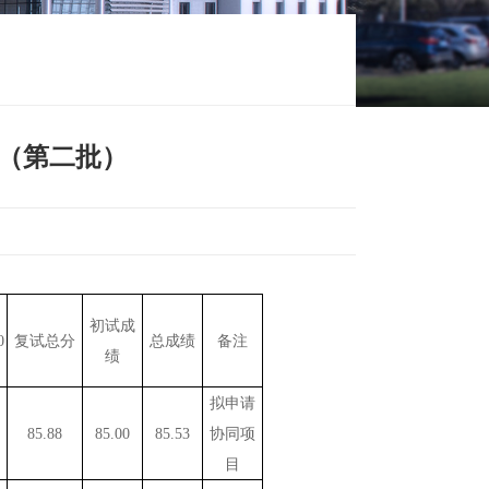
示（第二批）
初试成
备注
0
复试总分
总成绩
绩
拟申请
协同项
85.88
85.00
85.53
目