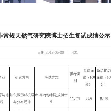
8年非常规天然气研究院博士招生复试成绩公
日期:2018-05-09
|
401
英语面
综合能力
报考类
专业
研究方向
考试方式
试（100
面试（10
别
分）
分）
源与地
油气藏形成机理
申请-考核制选拔博士
非定向
83.6
87.40
程
与分布规律
生