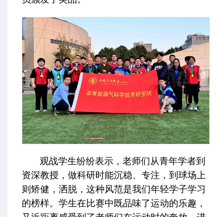
观战学生纷纷表示，老师们从青年学者到
资深教授，做科研时能沉稳、专注，到球场上
则矫健，洒脱，这种风范是我们年轻学子学习
的榜样。学生在比赛中既品味了运动的乐趣，