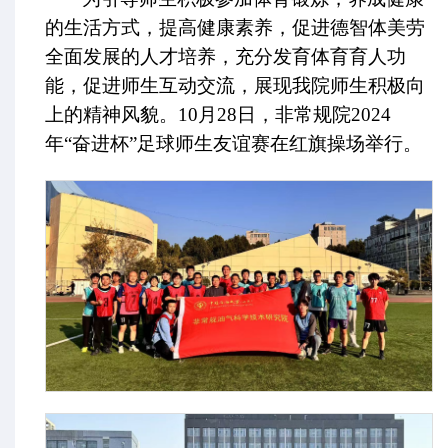
的生活方式，提高健康素养，促进德智体美劳
全面发展的人才培养，充分发育体育育人功
能，促进师生互动交流，展现我院师生积极向
上的精神风貌。10月28日，非常规院2024
年“奋进杯”足球师生友谊赛在红旗操场举行。