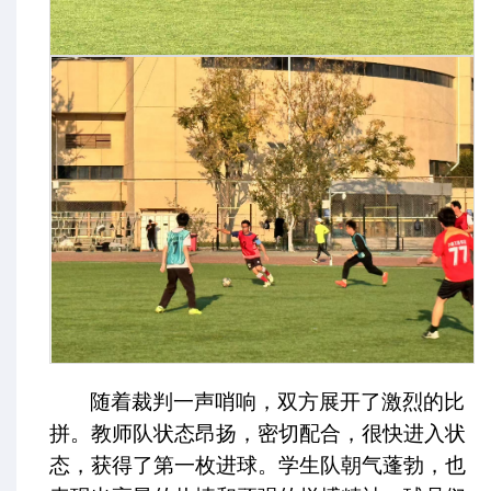
随着裁判一声哨响，双方展开了激烈的比
拼。教师队状态昂扬，密切配合，很快进入状
态，获得了第一枚进球。学生队朝气蓬勃，也