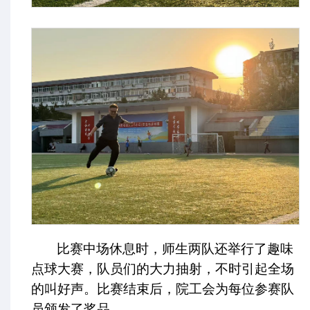
比赛中场休息时，师生两队还举行了趣味
点球大赛，队员们的大力抽射，不时引起全场
的叫好声。比赛结束后，院工会为每位参赛队
员颁发了奖品。