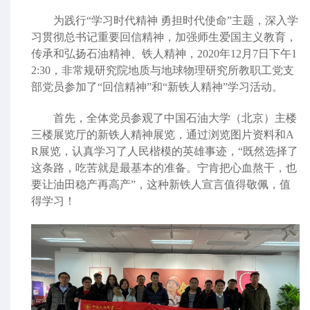
为践行“学习时代精神
勇担时代使命”主题，深入学
习贯彻总书记重要回信精神，加强师生爱国主义教育，
传承和弘扬石油精神、铁人精神，
2020
年
12
月
7
日下午
1
2:30
，非常规研究院地质与地球物理研究所教职工党支
部党员参加了“回信精神”和“新铁人精神”学习活动。
首先，全体党员参观了中国石油大学（北京）主楼
三楼展览厅的新铁人精神展览，通过浏览图片资料和
A
R
展览，认真学习了人民楷模的英雄事迹，“既然选择了
这条路，吃苦就是最基本的准备。宁肯把心血熬干，也
要让油田稳产再高产”，这种新铁人宣言值得敬佩，值
得学习！