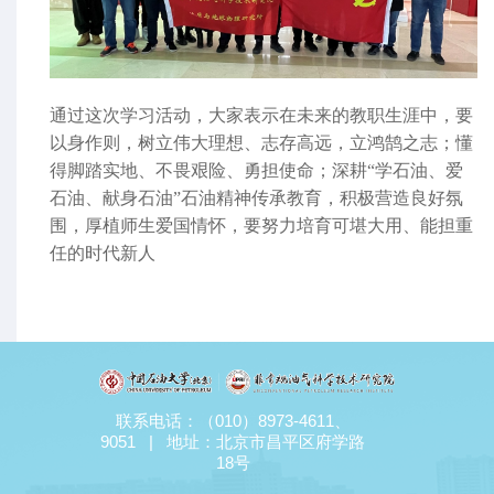
通过这次学习活动，大家表示在未来的教职生涯中，要
以身作则，树立伟大理想、志存高远，立鸿鹄之志；懂
得脚踏实地、不畏艰险、勇担使命；深耕“学石油、爱
石油、献身石油”石油精神传承教育，积极营造良好氛
围，厚植师生爱国情怀，要努力培育可堪大用、能担重
任的时代新人
联系电话：（010）8973-4611、
9051 | 地址：北京市昌平区府学路
18号