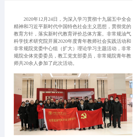
2020
年
12
月
24
日，为深入学习贯彻十九届五中全会
精神和习近平新时代中国特色社会主义思想，贯彻党的
教育方针，落实新时代教育评价总体方案。非常规油气
科学技术研究院开展
2020
年度青年教师社会实践活动和
非常规院党委中心组（扩大）理论学习主题活动，非常
规院全体党委委员，教工党支部委员，非常规院青年教
师共
20
余人参加了此次活动。