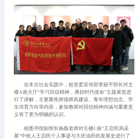
在本次社会实践中，校党委宣传部李丽平部长对主
楼
A
座大厅“学习回信精神，勇担时代使命”主题展览进
行了讲解，主要聚焦师德师风建设、青年理想信念、学
生培育方向等内容，参加教师对回信精神内涵与重要意
义有了更为明确的认识。
校图书馆副馆长杨薇老师对主楼
C
座“王启民风采
展”中铁人王启民个人事迹与大庆油田的发展史进行了