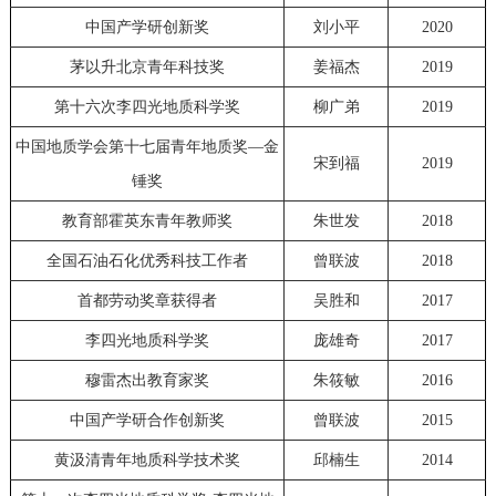
中国产学研创新奖
刘小平
2020
茅以升北京青年科技奖
姜福杰
2019
第十六次李四光地质科学奖
柳广弟
2019
中国地质学会第十七届青年地质奖—金
宋到福
2019
锤奖
教育部霍英东青年教师奖
朱世发
2018
全国石油石化优秀科技工作者
曾联波
2018
首都劳动奖章获得者
吴胜和
2017
李四光地质科学奖
庞雄奇
2017
穆雷杰出教育家奖
朱筱敏
2016
中国产学研合作创新奖
曾联波
2015
黄汲清青年地质科学技术奖
邱楠生
2014