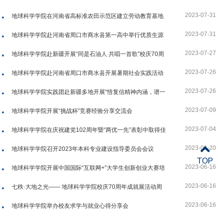
2023-07-31
地球科学学院在河南省高标准农田示范区建立劳动教育基地
2023-07-31
地球科学学院赴河南省周口市商水县第一高中举行优质生源
基地暨文化育人实践基地签约授牌仪式
2023-07-27
地球科学学院赴新疆开展“同是石油人 共唱一首歌”校庆70周
年传唱活动
2023-07-26
地球科学学院赴河南省周口市商水县开展暑期社会实践活动
2023-07-26
地球科学学院实践团赴新疆多地开展“悟复信精神内涵，谱一
带一路华章”社会实践活动
2023-07-09
地球科学学院开展“挑战杯”竞赛经验分享交流会
2023-07-04
地球科学学院在庆祝建党102周年暨“两优一先”表彰中取得佳
绩
2023-06-20
地球科学学院召开2023年本科专业建设指导委员会会议
TOP
2023-06-16
地球科学学院开展中国国际“互联网+”大学生创新创业大赛培
训讲座
2023-06-16
七秩·大地之光—— 地球科学学院校庆70周年成就展活动周
圆满结束
2023-06-16
地球科学学院举办校友求学与就业心得分享会