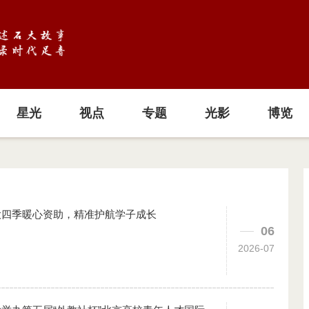
星光
视点
专题
光影
博览
大四季暖心资助，精准护航学子成长
06
2026-07