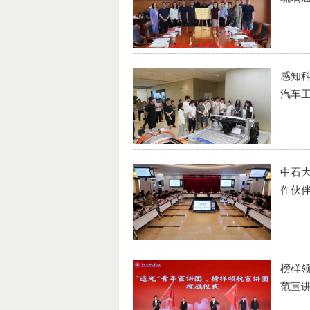
感知
汽车
中石大
作伙
榜样
范宣