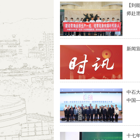
【到
师赴渤
新闻宣
中石大
中国
十七年