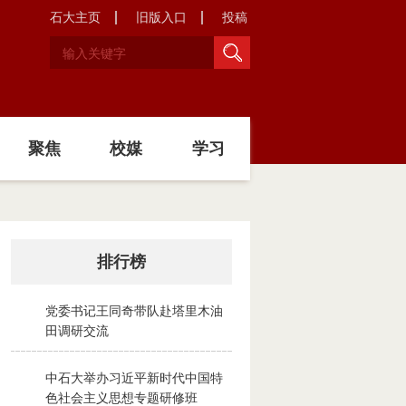
石大主页
旧版入口
投稿
聚焦
校媒
学习
排行榜
党委书记王同奇带队赴塔里木油
1
田调研交流
2026-08-02
中石大举办习近平新时代中国特
2
色社会主义思想专题研修班