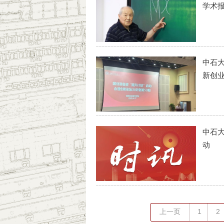
学术
中石大
新创
中石
动
上一页
1
2