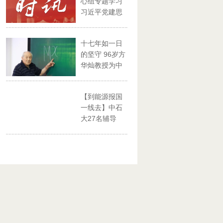
心组专题学习
习近平党建思
想
十七年如一日
的坚守 96岁方
华灿教授为中
石大...
【到能源报国
一线去】中石
大27名辅导
员、思政...