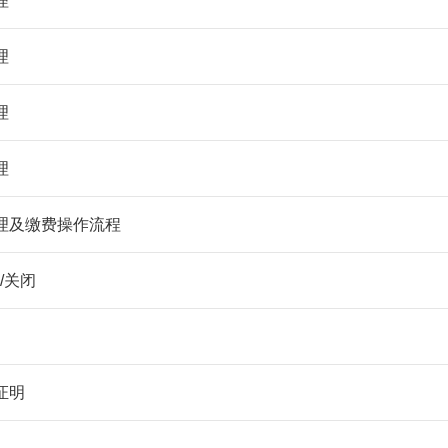
理
理
理
理
理及缴费操作流程
/关闭
证明