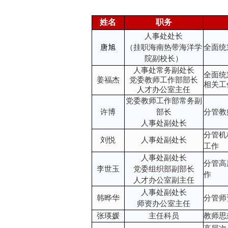
姓名
职务
人事处处长
唐旭
（挂职海南热带海洋学
全面统
院副校长）
人事处常务副处长
全面统
姜福杰
党委教师工作部部长
相关工
人才办公室主任
党委教师工作部常务副
许博
部长
分管教
人事处副处长
分管机
刘悦
人事处副处长
工作
人事处副处长
分管高
李世玉
党委组织部副部长
作
人才办公室副主任
人事处副处长
韩晔华
分管师
师资办公室主任
张瑛媛
主任科员
教师思