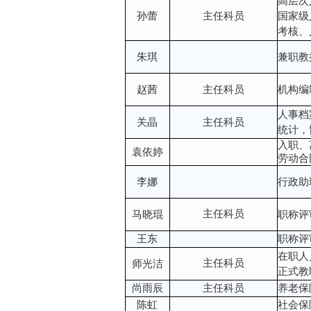
高层次
孙蕾
主任科员
国家级
考核、
朱琪
兼职教
赵茜
主任科员
机构编
人事档
关晶
主任科员
统计，
入职、
袁依婷
劳动合
李娜
行政助
主任科员
马晓琨
职称评
王东
职称评
在职人
主任科员
师光洁
正式教
尚雨辰
主任科员
养老保
陈虹
社会保