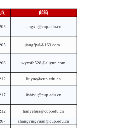
点
邮箱
05
tangxu@cup.edu.cn
05
jiangfjwl@163.com
06
wyxsfh528@aliyun.com
12
liuyue@cup.edu.cn
17
lishiyu@cup.edu.cn
12
hanyehua@cup.edu.cn
07
zhangyingyuan@cup.edu.cn