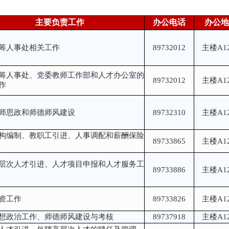
主要负责工作
办公电话
办公地
筹人事处相关工作
89732012
主楼A12
筹人事处、党委教师工作部和人才办公室的
89732012
主楼A12
作
师思政和师德师风建设
89732310
主楼A12
构编制、教职工引进、人事调配和薪酬保险
89733865
主楼A12
层次人才引进、人才项目申报和人才服务工
89733886
主楼A12
资工作
89733826
主楼A12
想政治工作、师德师风建设与考核
89737918
主楼A12