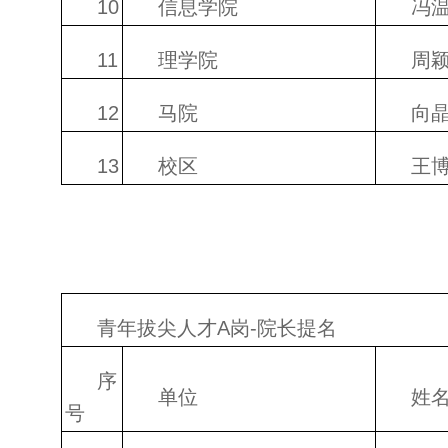
10
信息学院
冯
11
理学院
周
12
马院
向
13
校区
王
青年拔尖人才A岗-院长提名
序
单位
姓
号