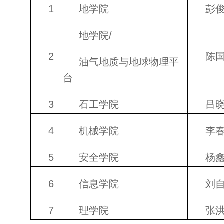
1
地学院
彭
地学院/
2
陈
油气地质与地球物理平
台
3
石工学院
吕
4
机械学院
李
5
安全学院
杨
6
信息学院
刘
7
理学院
张