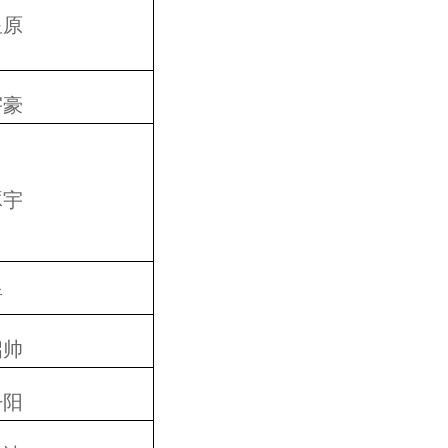
星原
宇豪
琢宇
绮
启帅
丹阳