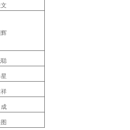
俊文
国辉
晓聪
春星
鑫祥
自成
洪图