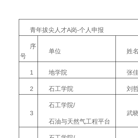
青年拔尖人才A岗-个人申报
序
单位
姓
号
1
地学院
张
2
石工学院
刘
石工学院/
3
武
石油与天然气工程平台
石工学院/