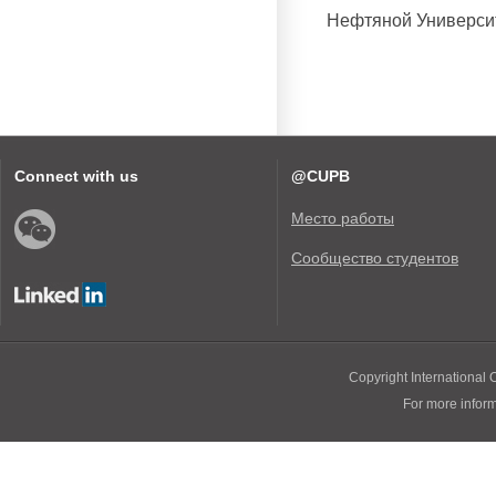
Нефтяной Университ
Connect with us
@CUPB
Место работы
Сообщество студентов
Copyright International O
For more infor