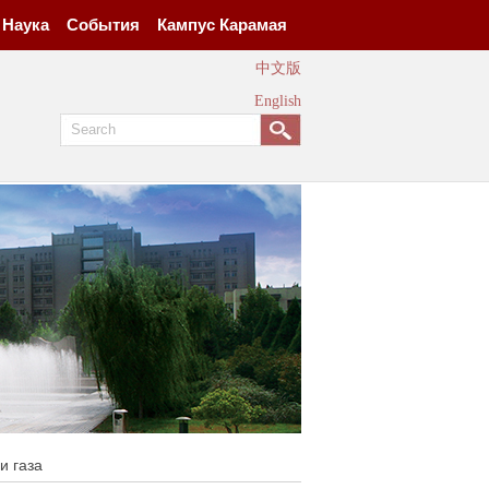
Наука
События
Кампус Карамая
中文版
English
и газа