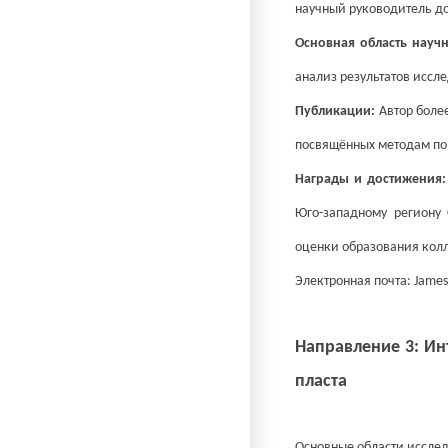
научный руководитель д
Основная область науч
анализ результатов иссл
Публикации:
Автор более
посвящённых методам п
Награды и достижения:
Юго-западному региону
оценки образования колл
Электронная почта: Jame
Направление 3: И
пласта
Основные области иссле