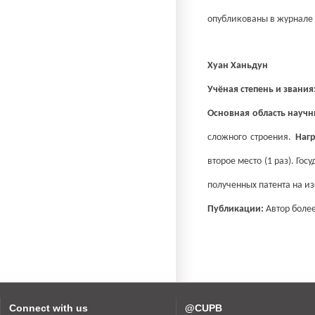
опубликованы в журнале 
Хуан Ханьдун
Учёная степень и звания
Основная область научн
сложного строения.
Наг
второе место (1 раз). Го
полученных патента на и
Публикации:
Автор более
Connect with us
@CUPB