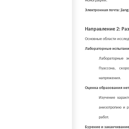
монографий.
Электронная почта:
jian
Направление 2: Р
Основные области иссле
Лабораторные испытани
Лабораторные э
Пуассона, скор
напряжения.
Оценка образования не
Изучение характ
анизотропию и р
работ.
Бурение и заканчивани