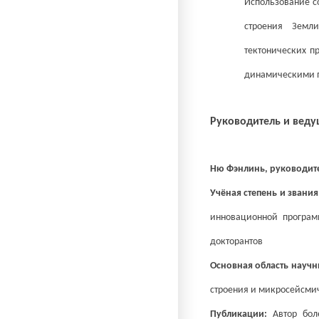
Использование с
строения Земл
тектонических п
динамическими 
Руководитель и вед
Ню Фэнлинь, руководит
Учёная степень и звания
инновационной программ
докторантов
Основная область научн
строения и микросейсмич
Публикации:
Автор бол