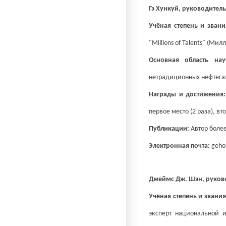
Гэ Хункуй, руководитель
Учёная степень и зван
"Millions of Talents" (М
Основная область на
нетрадиционных нефтега
Награды и достижения
первое место (2 раза), вто
Публикации:
Автор более
Электронная почта:
geho
Джеймс Дж. Шэн, руков
Учёная степень и звани
эксперт национальной и