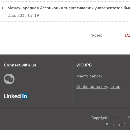
Международная Ассоциация энергетических университетов бы
Date:2018-07-19
Pages:
1/
Connect with us
@CUPB
Место работы
Сообщество студентов
Copyright International O
For more infor